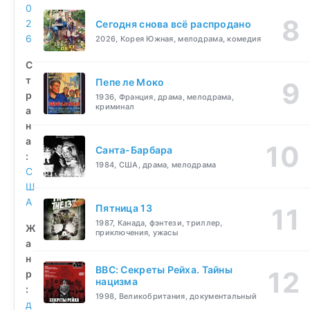
0
2
Сегодня снова всё распродано
6
2026, Корея Южная, мелодрама, комедия
С
т
Пепе ле Моко
р
1936, Франция, драма, мелодрама,
криминал
а
н
а
Санта-Барбара
:
1984, США, драма, мелодрама
С
Ш
А
Пятница 13
1987, Канада, фэнтези, триллер,
Ж
приключения, ужасы
а
н
BBC: Секреты Рейха. Тайны
р
нацизма
:
1998, Великобритания, документальный
д