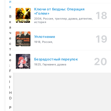
и
я
Ключи от бездны: Операция
«Голем»
В
2004, Россия, триллер, драма, детектив,
к
история
а
ч
Уплотнение
е
1918, Россия,
с
т
в
Безрадостный переулок
е
1925, Германия, драма
:
F
u
l
l
H
D
Р