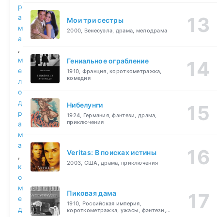
р
а
Мои три сестры
м
2000, Венесуэла, драма, мелодрама
а
,
м
Гениальное ограбление
е
1910, Франция, короткометражка,
комедия
л
о
д
Нибелунги
р
1924, Германия, фэнтези, драма,
приключения
а
м
а
Veritas: В поисках истины
,
2003, США, драма, приключения
к
о
м
Пиковая дама
е
1910, Российская империя,
д
короткометражка, ужасы, фэнтези,
драма