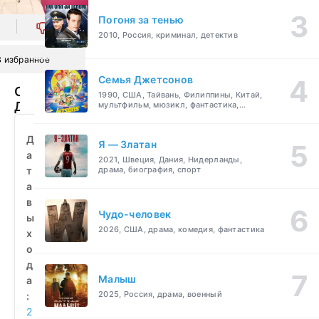
Погоня за тенью
0
2010, Россия, криминал, детектив
В избранное
Семья Джетсонов
С
1990, США, Тайвань, Филиппины, Китай,
Днём
мультфильм, мюзикл, фантастика,
комедия, семейный
проклятого
Валентина!
Д
Я — Златан
(2026)
а
2021, Швеция, Дания, Нидерланды,
смотреть
т
драма, биография, спорт
бесплатно
а
в
Чудо-человек
ы
2026, США, драма, комедия, фантастика
х
о
д
Малыш
а
2025, Россия, драма, военный
:
2