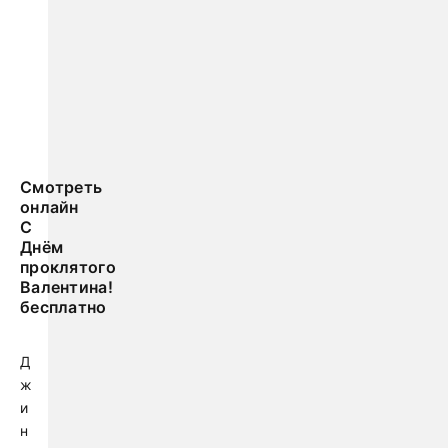
Смотреть
онлайн
С
Днём
проклятого
Валентина!
бесплатно
Д
ж
и
н