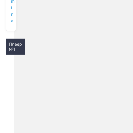
m
i
n
a
Плеер
№1