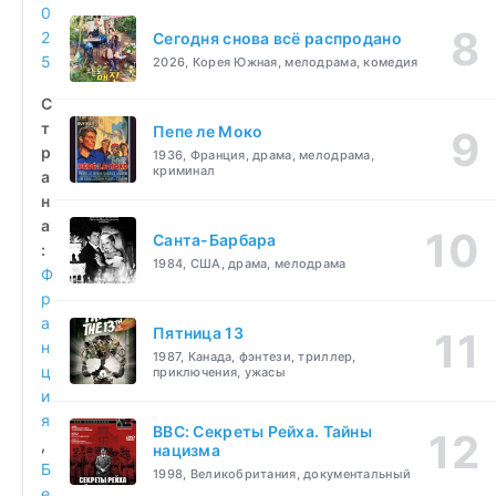
0
2
Сегодня снова всё распродано
5
2026, Корея Южная, мелодрама, комедия
С
т
Пепе ле Моко
р
1936, Франция, драма, мелодрама,
криминал
а
н
а
Санта-Барбара
:
1984, США, драма, мелодрама
Ф
р
а
Пятница 13
н
1987, Канада, фэнтези, триллер,
ц
приключения, ужасы
и
я
BBC: Секреты Рейха. Тайны
,
нацизма
Б
1998, Великобритания, документальный
е