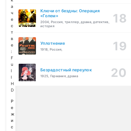
а
Ключи от бездны: Операция
ч
«Голем»
е
2004, Россия, триллер, драма, детектив,
с
история
т
в
Уплотнение
е
1918, Россия,
:
F
u
Безрадостный переулок
l
1925, Германия, драма
l
H
D
Р
е
ж
и
с