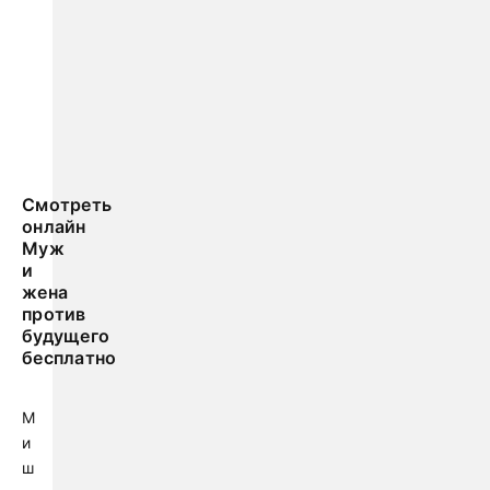
Смотреть
онлайн
Муж
и
жена
против
будущего
бесплатно
М
и
ш