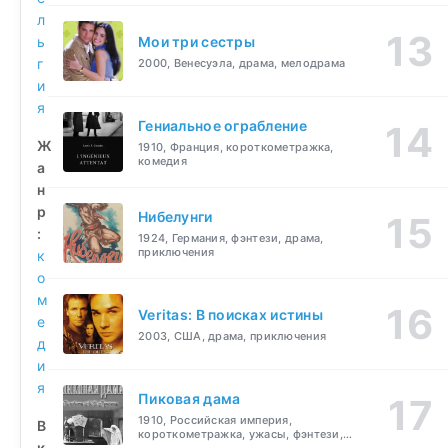
л
ь
Мои три сестры
г
2000, Венесуэла, драма, мелодрама
и
я
Гениальное ограбление
Ж
1910, Франция, короткометражка,
комедия
а
н
р
Нибелунги
:
1924, Германия, фэнтези, драма,
приключения
к
о
м
Veritas: В поисках истины
е
2003, США, драма, приключения
д
и
я
Пиковая дама
1910, Российская империя,
В
короткометражка, ужасы, фэнтези,
к
драма