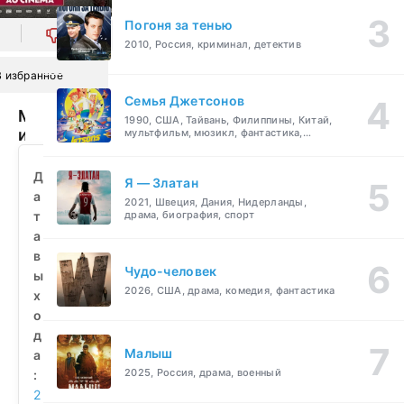
Погоня за тенью
0
2010, Россия, криминал, детектив
В избранное
Семья Джетсонов
Муж
1990, США, Тайвань, Филиппины, Китай,
и
мультфильм, мюзикл, фантастика,
комедия, семейный
жена
против
Д
Я — Златан
будущего
а
2021, Швеция, Дания, Нидерланды,
(2025)
т
драма, биография, спорт
смотреть
а
бесплатно
в
Чудо-человек
ы
2026, США, драма, комедия, фантастика
х
о
д
Малыш
а
2025, Россия, драма, военный
:
2