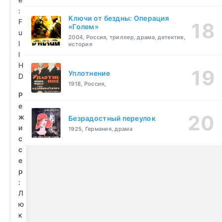
:
Ключи от бездны: Операция
F
«Голем»
u
2004, Россия, триллер, драма, детектив,
l
история
l
H
Уплотнение
D
1918, Россия,
Р
е
ж
Безрадостный переулок
и
1925, Германия, драма
с
с
е
р
:
Л
ю
к