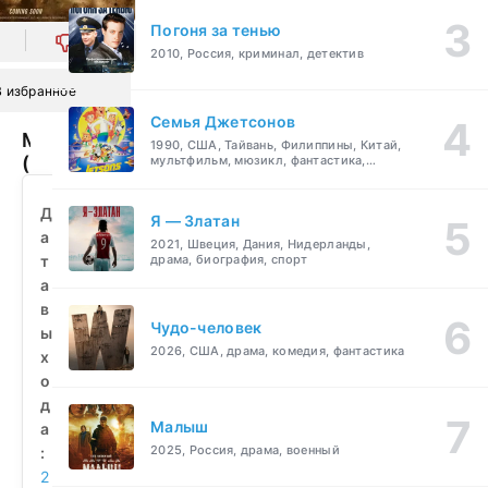
Погоня за тенью
0
2010, Россия, криминал, детектив
В избранное
Семья Джетсонов
Мехикали
1990, США, Тайвань, Филиппины, Китай,
(2026)
мультфильм, мюзикл, фантастика,
комедия, семейный
смотреть
бесплатно
Д
Я — Златан
а
2021, Швеция, Дания, Нидерланды,
т
драма, биография, спорт
а
в
Чудо-человек
ы
2026, США, драма, комедия, фантастика
х
о
д
Малыш
а
2025, Россия, драма, военный
:
2