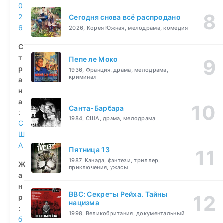
0
2
Сегодня снова всё распродано
6
2026, Корея Южная, мелодрама, комедия
С
т
Пепе ле Моко
р
1936, Франция, драма, мелодрама,
криминал
а
н
а
Санта-Барбара
:
1984, США, драма, мелодрама
С
Ш
А
Пятница 13
1987, Канада, фэнтези, триллер,
Ж
приключения, ужасы
а
н
BBC: Секреты Рейха. Тайны
р
нацизма
:
1998, Великобритания, документальный
б