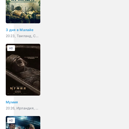
3 дня в Малайе
2023, Таиланд, США, боевик, военный, история
HD
Мумия
2026, Ирландия, США, ужасы
HD