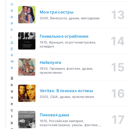
о
е
Мои три сестры
в
2000, Венесуэла, драма, мелодрама
и
к
,
Гениальное ограбление
д
1910, Франция, короткометражка,
комедия
р
а
м
Нибелунги
а
1924, Германия, фэнтези, драма,
приключения
В
к
Veritas: В поисках истины
а
ч
2003, США, драма, приключения
е
с
Пиковая дама
т
1910, Российская империя,
в
короткометражка, ужасы, фэнтези,
е
драма