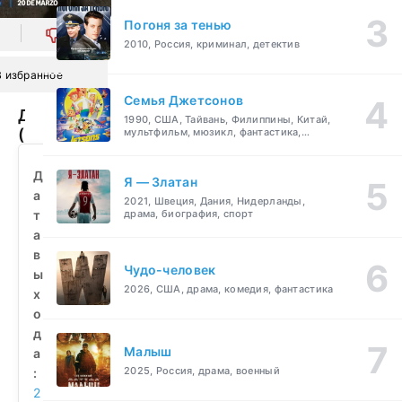
Погоня за тенью
0
2010, Россия, криминал, детектив
В избранное
Семья Джетсонов
Дзета
1990, США, Тайвань, Филиппины, Китай,
(2026)
мультфильм, мюзикл, фантастика,
комедия, семейный
смотреть
бесплатно
Д
Я — Златан
а
2021, Швеция, Дания, Нидерланды,
т
драма, биография, спорт
а
в
Чудо-человек
ы
2026, США, драма, комедия, фантастика
х
о
д
Малыш
а
2025, Россия, драма, военный
:
2