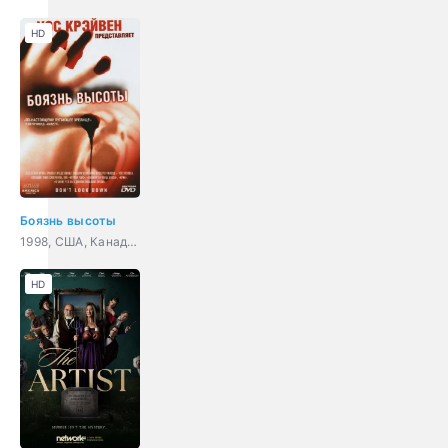
HD
Боязнь высоты
1998, США, Канада, ужасы, триллер, драма, детектив
HD