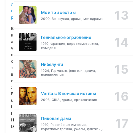
л
е
Мои три сестры
р
2000, Венесуэла, драма, мелодрама
В
к
Гениальное ограбление
а
1910, Франция, короткометражка,
ч
комедия
е
с
Нибелунги
т
1924, Германия, фэнтези, драма,
в
приключения
е
:
Veritas: В поисках истины
F
u
2003, США, драма, приключения
l
l
Пиковая дама
H
1910, Российская империя,
D
короткометражка, ужасы, фэнтези,
драма