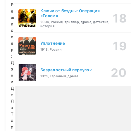
Р
Ключи от бездны: Операция
е
«Голем»
ж
2004, Россия, триллер, драма, детектив,
и
история
с
с
е
Уплотнение
р
1918, Россия,
:
Д
э
Безрадостный переулок
н
1925, Германия, драма
и
Д
е
Л
а
Т
о
р