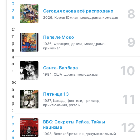
0
2
Сегодня снова всё распродано
6
2026, Корея Южная, мелодрама, комедия
С
т
Пепе ле Моко
р
1936, Франция, драма, мелодрама,
криминал
а
н
а
Санта-Барбара
:
1984, США, драма, мелодрама
Ж
а
Пятница 13
н
1987, Канада, фэнтези, триллер,
р
приключения, ужасы
:
т
BBC: Секреты Рейха. Тайны
р
нацизма
и
1998, Великобритания, документальный
л