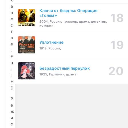
а
Ключи от бездны: Операция
ч
«Голем»
е
2004, Россия, триллер, драма, детектив,
с
история
т
в
Уплотнение
е
1918, Россия,
:
F
u
Безрадостный переулок
l
1925, Германия, драма
l
H
D
Р
е
ж
и
с