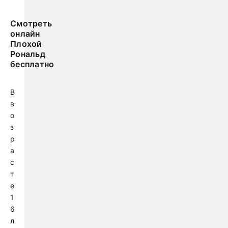
Смотреть
онлайн
Плохой
Рональд
бесплатно
В
в
о
з
р
а
с
т
е
1
6
л