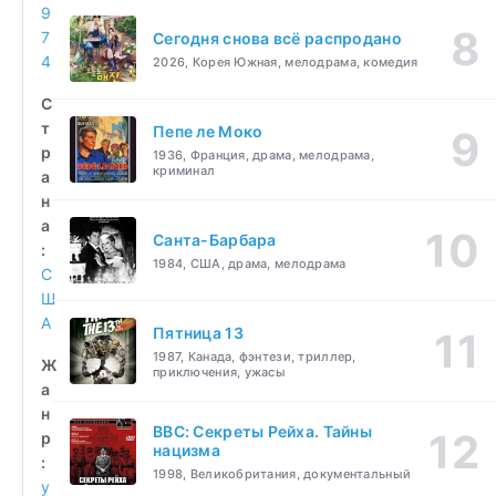
9
7
Сегодня снова всё распродано
4
2026, Корея Южная, мелодрама, комедия
С
т
Пепе ле Моко
р
1936, Франция, драма, мелодрама,
криминал
а
н
а
Санта-Барбара
:
1984, США, драма, мелодрама
С
Ш
А
Пятница 13
1987, Канада, фэнтези, триллер,
Ж
приключения, ужасы
а
н
BBC: Секреты Рейха. Тайны
р
нацизма
:
1998, Великобритания, документальный
у