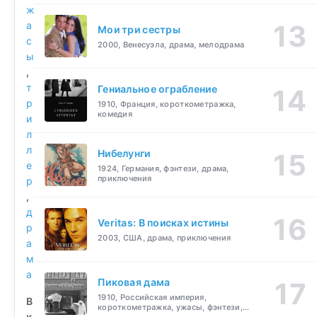
ж
а
Мои три сестры
с
2000, Венесуэла, драма, мелодрама
ы
,
т
Гениальное ограбление
р
1910, Франция, короткометражка,
комедия
и
л
л
Нибелунги
е
1924, Германия, фэнтези, драма,
приключения
р
,
д
Veritas: В поисках истины
р
2003, США, драма, приключения
а
м
а
Пиковая дама
1910, Российская империя,
В
короткометражка, ужасы, фэнтези,
к
драма