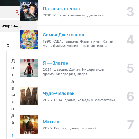
Погоня за тенью
0
2010, Россия, криминал, детектив
В избранное
Семья Джетсонов
Плохой
1990, США, Тайвань, Филиппины, Китай,
Рональд
мультфильм, мюзикл, фантастика,
комедия, семейный
(1974)
смотреть
Д
Я — Златан
бесплатно
а
2021, Швеция, Дания, Нидерланды,
т
драма, биография, спорт
а
в
Чудо-человек
ы
2026, США, драма, комедия, фантастика
х
о
д
Малыш
а
2025, Россия, драма, военный
:
1