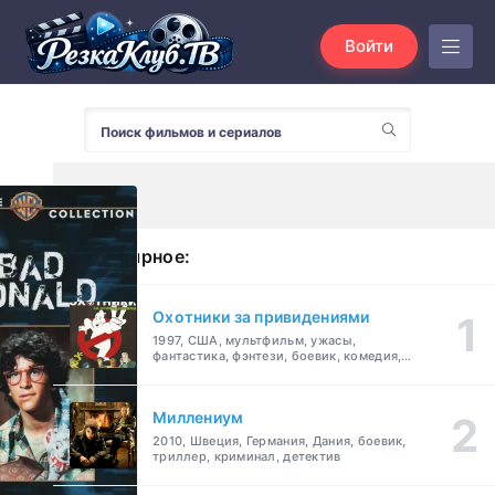
Войти
Популярное:
Охотники за привидениями
1997, США, мультфильм, ужасы,
фантастика, фэнтези, боевик, комедия,
приключения, семейный
Миллениум
2010, Швеция, Германия, Дания, боевик,
триллер, криминал, детектив