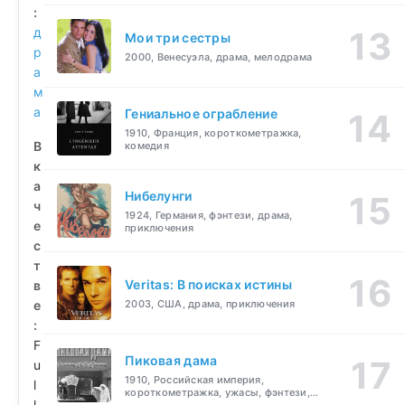
:
д
Мои три сестры
р
2000, Венесуэла, драма, мелодрама
а
м
а
Гениальное ограбление
1910, Франция, короткометражка,
В
комедия
к
а
Нибелунги
ч
1924, Германия, фэнтези, драма,
е
приключения
с
т
Veritas: В поисках истины
в
е
2003, США, драма, приключения
:
F
Пиковая дама
u
1910, Российская империя,
l
короткометражка, ужасы, фэнтези,
l
драма