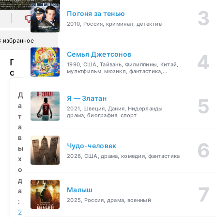
Погоня за тенью
0
2010, Россия, криминал, детектив
В избранное
Семья Джетсонов
Помни
1990, США, Тайвань, Филиппины, Китай,
обо
мультфильм, мюзикл, фантастика,
комедия, семейный
мне
(2024)
Д
Я — Златан
смотреть
а
2021, Швеция, Дания, Нидерланды,
бесплатно
т
драма, биография, спорт
а
в
Чудо-человек
ы
2026, США, драма, комедия, фантастика
х
о
д
Малыш
а
2025, Россия, драма, военный
:
2