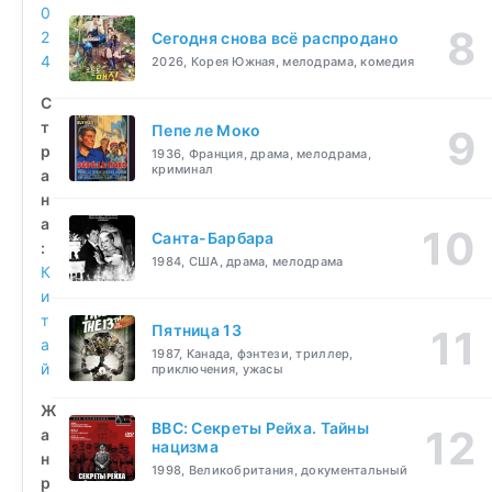
0
2
Сегодня снова всё распродано
4
2026, Корея Южная, мелодрама, комедия
С
т
Пепе ле Моко
р
1936, Франция, драма, мелодрама,
криминал
а
н
а
Санта-Барбара
:
1984, США, драма, мелодрама
К
и
т
Пятница 13
а
1987, Канада, фэнтези, триллер,
й
приключения, ужасы
Ж
BBC: Секреты Рейха. Тайны
а
нацизма
н
1998, Великобритания, документальный
р