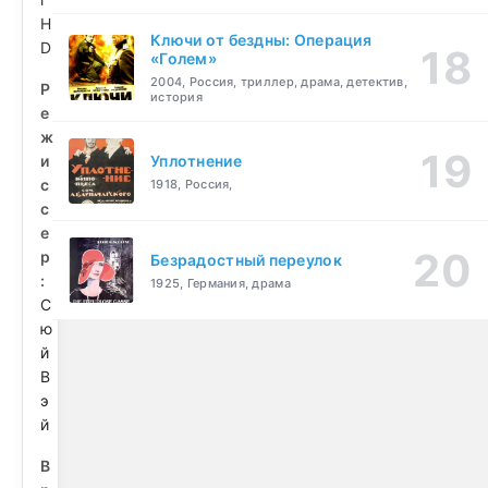
H
Ключи от бездны: Операция
D
«Голем»
2004, Россия, триллер, драма, детектив,
Р
история
е
ж
и
Уплотнение
с
1918, Россия,
с
е
р
Безрадостный переулок
:
1925, Германия, драма
С
ю
й
В
э
й
В