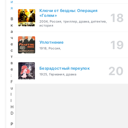
и
я
Ключи от бездны: Операция
«Голем»
В
2004, Россия, триллер, драма, детектив,
к
история
а
ч
Уплотнение
е
1918, Россия,
с
т
в
Безрадостный переулок
е
1925, Германия, драма
:
F
u
l
l
H
D
Р