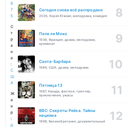
9
7
Сегодня снова всё распродано
5
2026, Корея Южная, мелодрама, комедия
С
т
Пепе ле Моко
р
1936, Франция, драма, мелодрама,
криминал
а
н
а
Санта-Барбара
:
1984, США, драма, мелодрама
С
Ш
А
Пятница 13
1987, Канада, фэнтези, триллер,
Ж
приключения, ужасы
а
н
BBC: Секреты Рейха. Тайны
р
нацизма
:
1998, Великобритания, документальный
д