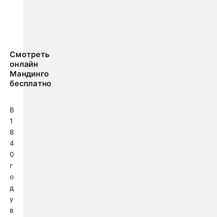
Смотреть
онлайн
Мандинго
бесплатно
В
1
8
4
0
г
о
д
у
в