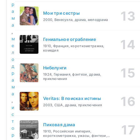
р
а
Мои три сестры
м
2000, Венесуэла, драма, мелодрама
а
,
м
Гениальное ограбление
е
1910, Франция, короткометражка,
комедия
л
о
д
Нибелунги
р
1924, Германия, фэнтези, драма,
приключения
а
м
а
Veritas: В поисках истины
,
2003, США, драма, приключения
и
с
т
Пиковая дама
о
1910, Российская империя,
р
короткометражка, ужасы, фэнтези,
драма