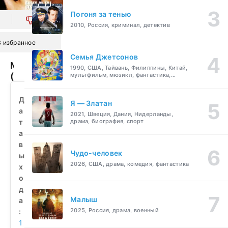
Погоня за тенью
0
2010, Россия, криминал, детектив
В избранное
Семья Джетсонов
Мандинго
1990, США, Тайвань, Филиппины, Китай,
(1975)
мультфильм, мюзикл, фантастика,
комедия, семейный
смотреть
бесплатно
Д
Я — Златан
а
2021, Швеция, Дания, Нидерланды,
т
драма, биография, спорт
а
в
Чудо-человек
ы
2026, США, драма, комедия, фантастика
х
о
д
Малыш
а
2025, Россия, драма, военный
:
1