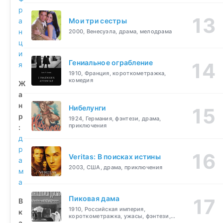
р
а
Мои три сестры
н
2000, Венесуэла, драма, мелодрама
ц
и
Гениальное ограбление
я
1910, Франция, короткометражка,
комедия
Ж
а
н
Нибелунги
р
1924, Германия, фэнтези, драма,
приключения
:
д
р
Veritas: В поисках истины
а
2003, США, драма, приключения
м
а
Пиковая дама
В
1910, Российская империя,
к
короткометражка, ужасы, фэнтези,
а
драма