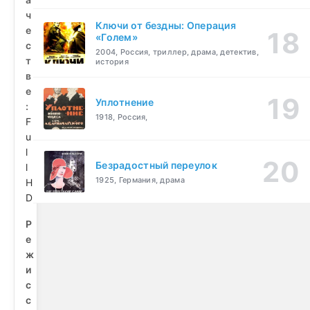
ч
Ключи от бездны: Операция
е
«Голем»
с
2004, Россия, триллер, драма, детектив,
т
история
в
е
Уплотнение
:
1918, Россия,
F
u
l
Безрадостный переулок
l
1925, Германия, драма
H
D
Р
е
ж
и
с
с