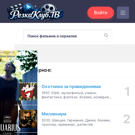
Войти
Популярное:
Охотники за привидениями
1997, США, мультфильм, ужасы,
фантастика, фэнтези, боевик, комедия,
приключения, семейный
Миллениум
2010, Швеция, Германия, Дания, боевик,
триллер, криминал, детектив