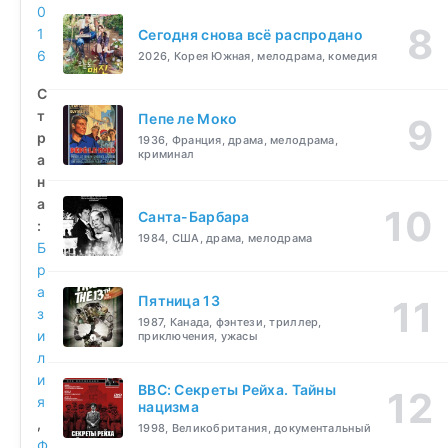
0
1
Сегодня снова всё распродано
6
2026, Корея Южная, мелодрама, комедия
С
т
Пепе ле Моко
р
1936, Франция, драма, мелодрама,
криминал
а
н
а
Санта-Барбара
:
1984, США, драма, мелодрама
Б
р
а
Пятница 13
з
1987, Канада, фэнтези, триллер,
и
приключения, ужасы
л
и
BBC: Секреты Рейха. Тайны
я
нацизма
,
1998, Великобритания, документальный
Ф