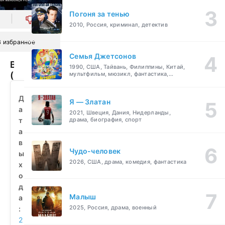
Погоня за тенью
0
2010, Россия, криминал, детектив
В избранное
Семья Джетсонов
Водолей
1990, США, Тайвань, Филиппины, Китай,
(2016)
мультфильм, мюзикл, фантастика,
комедия, семейный
смотреть
бесплатно
Д
Я — Златан
а
2021, Швеция, Дания, Нидерланды,
т
драма, биография, спорт
а
в
Чудо-человек
ы
2026, США, драма, комедия, фантастика
х
о
д
Малыш
а
2025, Россия, драма, военный
:
2