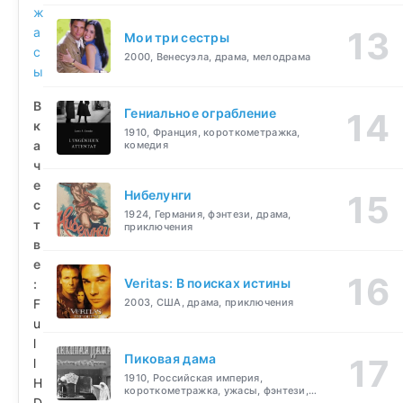
ж
а
Мои три сестры
с
2000, Венесуэла, драма, мелодрама
ы
В
Гениальное ограбление
к
1910, Франция, короткометражка,
а
комедия
ч
е
Нибелунги
с
1924, Германия, фэнтези, драма,
т
приключения
в
е
Veritas: В поисках истины
:
F
2003, США, драма, приключения
u
l
Пиковая дама
l
1910, Российская империя,
H
короткометражка, ужасы, фэнтези,
D
драма