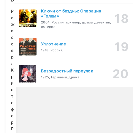
Ключи от бездны: Операция
Р
«Голем»
е
2004, Россия, триллер, драма, детектив,
ж
история
и
с
с
Уплотнение
е
1918, Россия,
р
:
К
Безрадостный переулок
р
1925, Германия, драма
и
с
т
о
ф
е
р
Р