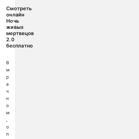
Смотреть
онлайн
Ночь
живых
мертвецов
2.0
бесплатно
В
м
р
а
ч
н
о
м
,
о
п