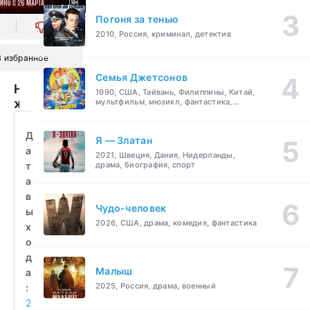
Погоня за тенью
0
2010, Россия, криминал, детектив
В избранное
Семья Джетсонов
Ночь
1990, США, Тайвань, Филиппины, Китай,
живых
мультфильм, мюзикл, фантастика,
комедия, семейный
мертвецов
2.0
Д
Я — Златан
(2026)
а
2021, Швеция, Дания, Нидерланды,
смотреть
т
драма, биография, спорт
бесплатно
а
в
Чудо-человек
ы
2026, США, драма, комедия, фантастика
х
о
д
Малыш
а
2025, Россия, драма, военный
:
2