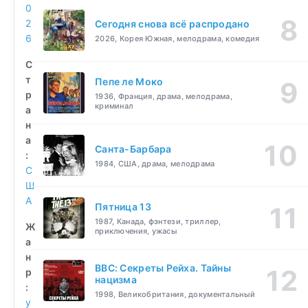
0
2
Сегодня снова всё распродано
6
2026, Корея Южная, мелодрама, комедия
С
т
Пепе ле Моко
р
1936, Франция, драма, мелодрама,
криминал
а
н
а
Санта-Барбара
:
1984, США, драма, мелодрама
С
Ш
А
Пятница 13
1987, Канада, фэнтези, триллер,
Ж
приключения, ужасы
а
н
BBC: Секреты Рейха. Тайны
р
нацизма
:
1998, Великобритания, документальный
у