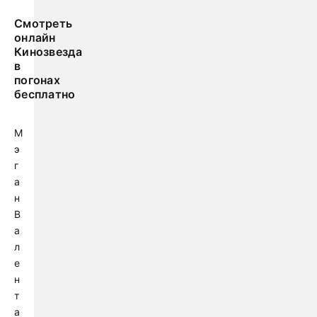
Смотреть
онлайн
Кинозвезда
в
погонах
бесплатно
М
э
г
а
н
В
а
л
е
н
т
а