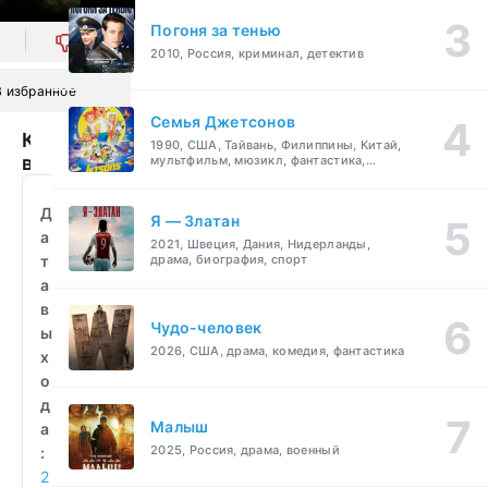
Погоня за тенью
0
2010, Россия, криминал, детектив
В избранное
Семья Джетсонов
Кинозвезда
1990, США, Тайвань, Филиппины, Китай,
в
мультфильм, мюзикл, фантастика,
комедия, семейный
погонах
(2008)
Д
Я — Златан
смотреть
а
2021, Швеция, Дания, Нидерланды,
бесплатно
т
драма, биография, спорт
а
в
Чудо-человек
ы
2026, США, драма, комедия, фантастика
х
о
д
Малыш
а
2025, Россия, драма, военный
:
2