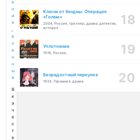
е
н
Ключи от бездны: Операция
и
«Голем»
я
2004, Россия, триллер, драма, детектив,
история
,
в
о
Уплотнение
е
1918, Россия,
н
н
ы
Безрадостный переулок
й
1925, Германия, драма
В
к
а
ч
е
с
т
в