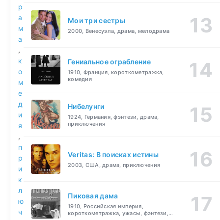
р
а
Мои три сестры
м
2000, Венесуэла, драма, мелодрама
а
,
к
Гениальное ограбление
о
1910, Франция, короткометражка,
комедия
м
е
д
Нибелунги
и
1924, Германия, фэнтези, драма,
приключения
я
,
п
Veritas: В поисках истины
р
2003, США, драма, приключения
и
к
л
Пиковая дама
ю
1910, Российская империя,
ч
короткометражка, ужасы, фэнтези,
драма