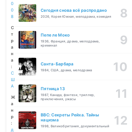
0
0
Сегодня снова всё распродано
8
2026, Корея Южная, мелодрама, комедия
С
т
Пепе ле Моко
р
1936, Франция, драма, мелодрама,
криминал
а
н
а
Санта-Барбара
:
1984, США, драма, мелодрама
С
Ш
А
Пятница 13
1987, Канада, фэнтези, триллер,
Ж
приключения, ужасы
а
н
BBC: Секреты Рейха. Тайны
р
нацизма
:
1998, Великобритания, документальный
д