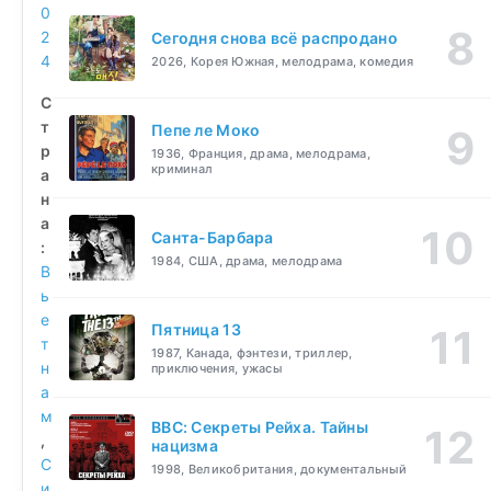
0
2
Сегодня снова всё распродано
4
2026, Корея Южная, мелодрама, комедия
С
т
Пепе ле Моко
р
1936, Франция, драма, мелодрама,
криминал
а
н
а
Санта-Барбара
:
1984, США, драма, мелодрама
В
ь
е
Пятница 13
т
1987, Канада, фэнтези, триллер,
н
приключения, ужасы
а
м
BBC: Секреты Рейха. Тайны
,
нацизма
С
1998, Великобритания, документальный
и