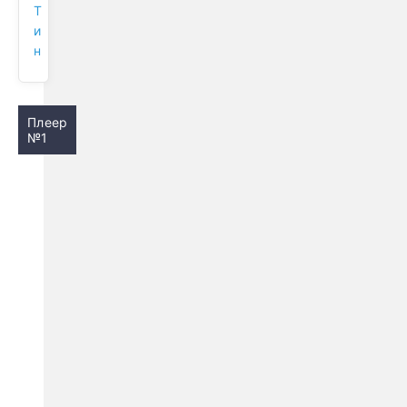
Т
и
н
Плеер
№1