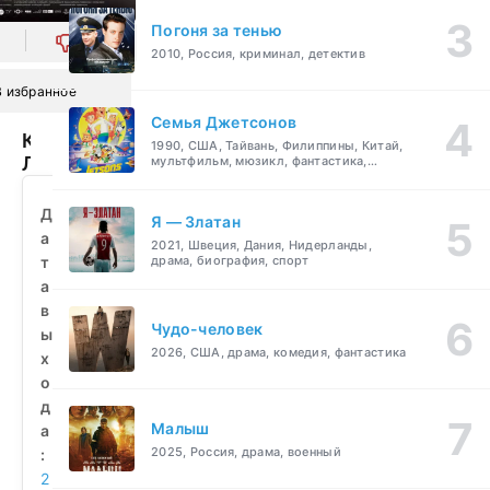
Погоня за тенью
0
2010, Россия, криминал, детектив
В избранное
Семья Джетсонов
Ку
1990, США, Тайвань, Филиппины, Китай,
Ли
мультфильм, мюзикл, фантастика,
комедия, семейный
Никогда
не
Д
Я — Златан
плачет
а
2021, Швеция, Дания, Нидерланды,
(2024)
т
драма, биография, спорт
смотреть
а
бесплатно
в
Чудо-человек
ы
2026, США, драма, комедия, фантастика
х
о
д
Малыш
а
2025, Россия, драма, военный
:
2