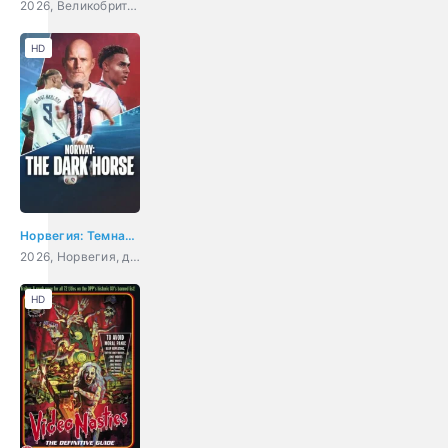
2026, Великобритания, США, драма, криминал
HD
Норвегия: Темная лошадка
2026, Норвегия, документальный, спорт
HD