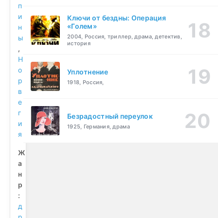
п
и
Ключи от бездны: Операция
«Голем»
н
2004, Россия, триллер, драма, детектив,
ы
история
,
Н
о
Уплотнение
р
1918, Россия,
в
е
г
Безрадостный переулок
и
1925, Германия, драма
я
Ж
а
н
р
:
д
р