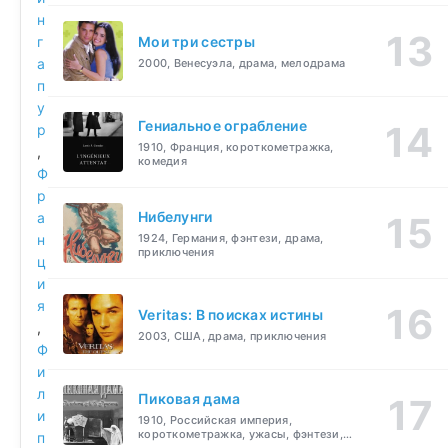
н
г
Мои три сестры
а
2000, Венесуэла, драма, мелодрама
п
у
Гениальное ограбление
р
1910, Франция, короткометражка,
,
комедия
Ф
р
Нибелунги
а
н
1924, Германия, фэнтези, драма,
приключения
ц
и
я
Veritas: В поисках истины
,
2003, США, драма, приключения
Ф
и
л
Пиковая дама
и
1910, Российская империя,
короткометражка, ужасы, фэнтези,
п
драма