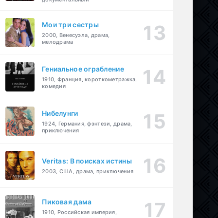
Мои три сестры
2000, Венесуэла, драма,
мелодрама
Гениальное ограбление
1910, Франция, короткометражка,
комедия
Нибелунги
1924, Германия, фэнтези, драма,
приключения
Veritas: В поисках истины
2003, США, драма, приключения
Пиковая дама
1910, Российская империя,