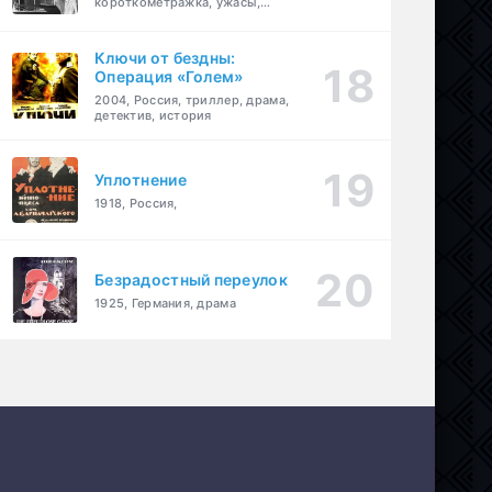
короткометражка, ужасы,
фэнтези, драма
Ключи от бездны:
Операция «Голем»
2004, Россия, триллер, драма,
детектив, история
Уплотнение
1918, Россия,
Безрадостный переулок
1925, Германия, драма