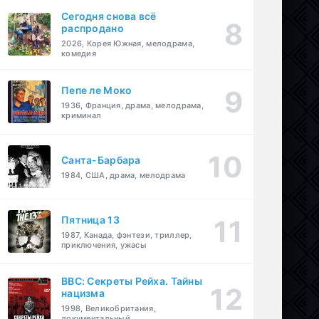
Сегодня снова всё
распродано
2026, Корея Южная, мелодрама,
комедия
Пепе ле Моко
1936, Франция, драма, мелодрама,
криминал
Санта-Барбара
1984, США, драма, мелодрама
Пятница 13
1987, Канада, фэнтези, триллер,
приключения, ужасы
BBC: Секреты Рейха. Тайны
нацизма
1998, Великобритания,
документальный