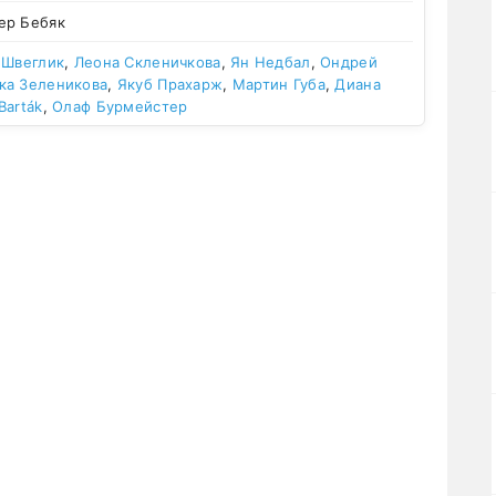
ер Бебяк
 Швеглик
,
Леона Скленичкова
,
Ян Недбал
,
Ондрей
ка Зеленикова
,
Якуб Прахарж
,
Мартин Губа
,
Диана
Barták
,
Олаф Бурмейстер