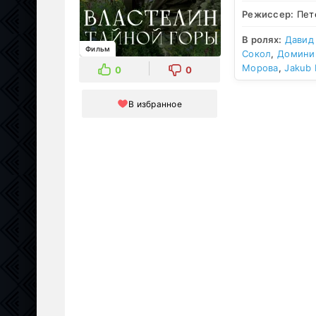
Режиссер:
Пет
В ролях:
Давид
Фильм
Сокол
,
Домини
Морова
,
Jakub 
0
0
В избранное