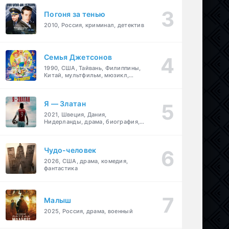
Погоня за тенью
2010, Россия, криминал, детектив
Семья Джетсонов
1990, США, Тайвань, Филиппины,
Китай, мультфильм, мюзикл,
фантастика, комедия, семейный
Я — Златан
2021, Швеция, Дания,
Нидерланды, драма, биография,
спорт
Чудо-человек
2026, США, драма, комедия,
фантастика
Малыш
2025, Россия, драма, военный