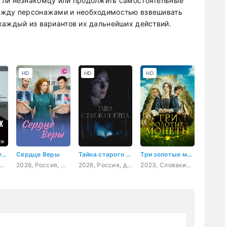
 ли незнакомцу или продолжить самостоятельные
ежду персонажами и необходимостью взвешивать
каждый из вариантов их дальнейших действий.
HD
HD
HD
Мыслить как убийца
Сердце Веры
Тайна старого портрета
Три золотые монеты
 Корея Южная, детектив, триллер, комедия, криминал
2026, Россия, мелодрама
2026, Россия, детектив, мелодрама, криминал
2023, Словакия, Чехия, фэнтези, семейный