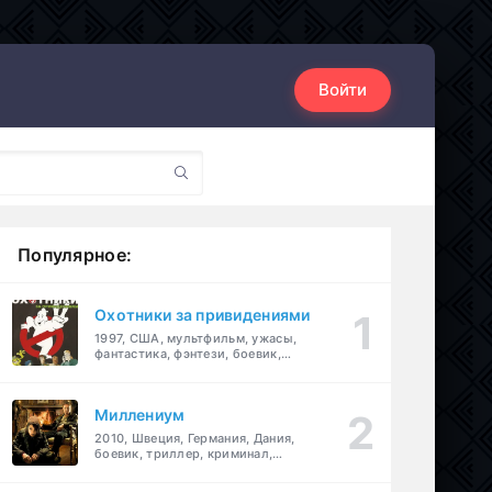
Войти
Популярное:
Охотники за привидениями
1997, США, мультфильм, ужасы,
фантастика, фэнтези, боевик,
комедия, приключения, семейный
Миллениум
2010, Швеция, Германия, Дания,
боевик, триллер, криминал,
детектив