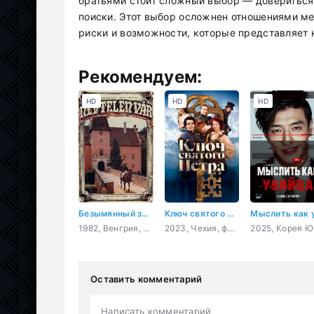
братьями стоит сложный выбор — довериться
поиски. Этот выбор осложнен отношениями м
риски и возможности, которые представляет 
Рекомендуем:
HD
HD
HD
Безымянный замок
Ключ святого Петра
1982, Венгрия, драма
2023, Чехия, фэнтези, комедия, семейный
2025,
Оставить комментарий
Написать комментарий