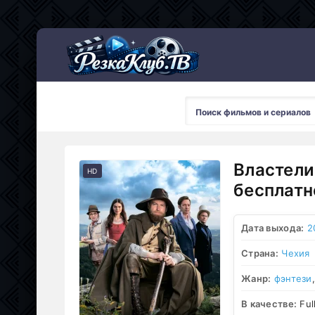
Мультсериалы
Властели
HD
бесплатн
Дата выхода:
2
Страна:
Чехия
Жанр:
фэнтези
В качестве:
Ful