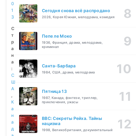
0
1
Сегодня снова всё распродано
3
2026, Корея Южная, мелодрама, комедия
С
т
Пепе ле Моко
р
1936, Франция, драма, мелодрама,
криминал
а
н
а
Санта-Барбара
:
1984, США, драма, мелодрама
С
Ш
А
Пятница 13
,
1987, Канада, фэнтези, триллер,
К
приключения, ужасы
а
н
BBC: Секреты Рейха. Тайны
а
нацизма
д
1998, Великобритания, документальный
а