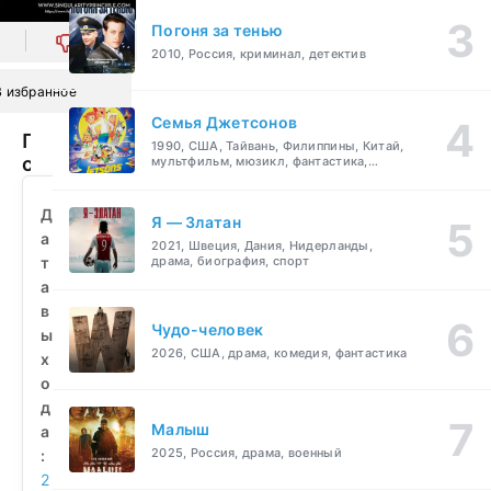
Погоня за тенью
0
2010, Россия, криминал, детектив
В избранное
Семья Джетсонов
Принцип
1990, США, Тайвань, Филиппины, Китай,
сингулярности
мультфильм, мюзикл, фантастика,
комедия, семейный
(2013)
смотреть
Д
Я — Златан
бесплатно
а
2021, Швеция, Дания, Нидерланды,
т
драма, биография, спорт
а
в
Чудо-человек
ы
2026, США, драма, комедия, фантастика
х
о
д
Малыш
а
2025, Россия, драма, военный
:
2