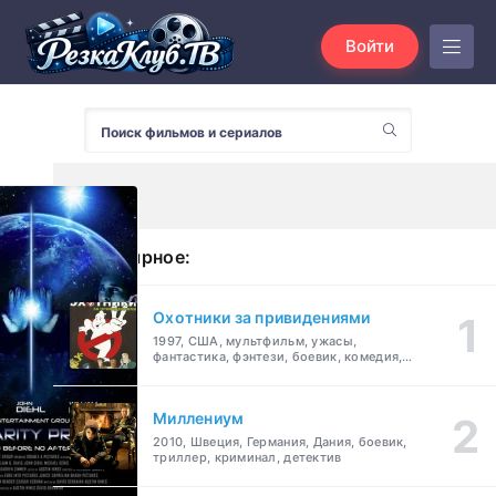
Войти
Популярное:
Охотники за привидениями
1997, США, мультфильм, ужасы,
фантастика, фэнтези, боевик, комедия,
приключения, семейный
Миллениум
2010, Швеция, Германия, Дания, боевик,
триллер, криминал, детектив