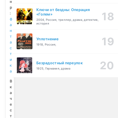
н
р
Ключи от бездны: Операция
:
«Голем»
ф
2004, Россия, триллер, драма, детектив,
история
а
н
т
Уплотнение
а
1918, Россия,
с
т
и
Безрадостный переулок
к
1925, Германия, драма
а
В
к
а
ч
е
с
т