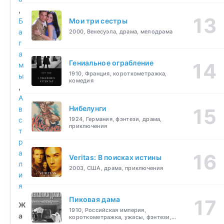
,
Б
Мои три сестры
а
2000, Венесуэла, драма, мелодрама
г
а
Гениальное ограбление
м
1910, Франция, короткометражка,
ы
комедия
,
А
Нибелунги
в
с
1924, Германия, фэнтези, драма,
приключения
т
р
а
Veritas: В поисках истины
л
2003, США, драма, приключения
и
я
Пиковая дама
Ж
1910, Российская империя,
а
короткометражка, ужасы, фэнтези,
драма