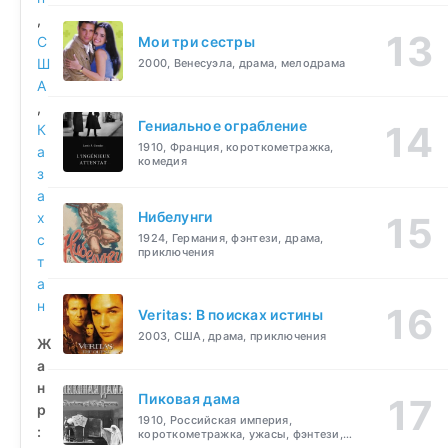
,
С
Мои три сестры
Ш
2000, Венесуэла, драма, мелодрама
А
,
Гениальное ограбление
К
1910, Франция, короткометражка,
а
комедия
з
а
Нибелунги
х
с
1924, Германия, фэнтези, драма,
приключения
т
а
н
Veritas: В поисках истины
2003, США, драма, приключения
Ж
а
н
Пиковая дама
р
1910, Российская империя,
:
короткометражка, ужасы, фэнтези,
драма