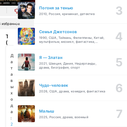
Погоня за тенью
0
2010, Россия, криминал, детектив
В избранное
Семья Джетсонов
Тамерлан
1990, США, Тайвань, Филиппины, Китай,
(2026)
мультфильм, мюзикл, фантастика,
комедия, семейный
смотреть
бесплатно
Д
Я — Златан
а
2021, Швеция, Дания, Нидерланды,
т
драма, биография, спорт
а
в
Чудо-человек
ы
2026, США, драма, комедия, фантастика
х
о
д
Малыш
а
2025, Россия, драма, военный
:
2