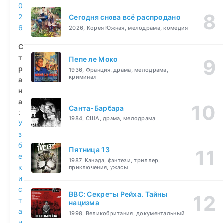
0
2
Сегодня снова всё распродано
6
2026, Корея Южная, мелодрама, комедия
С
т
Пепе ле Моко
р
1936, Франция, драма, мелодрама,
криминал
а
н
а
Санта-Барбара
:
1984, США, драма, мелодрама
У
з
б
Пятница 13
е
1987, Канада, фэнтези, триллер,
к
приключения, ужасы
и
с
BBC: Секреты Рейха. Тайны
т
нацизма
а
1998, Великобритания, документальный
н