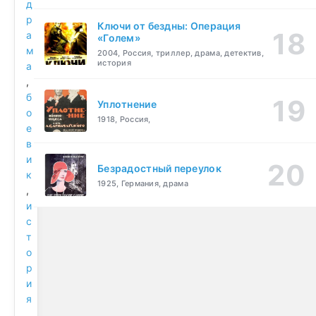
д
р
Ключи от бездны: Операция
а
«Голем»
м
2004, Россия, триллер, драма, детектив,
история
а
,
б
Уплотнение
о
1918, Россия,
е
в
и
Безрадостный переулок
к
1925, Германия, драма
,
и
с
т
о
р
и
я
,