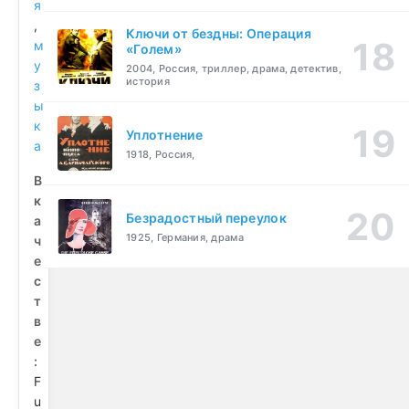
я
,
Ключи от бездны: Операция
м
«Голем»
у
2004, Россия, триллер, драма, детектив,
история
з
ы
к
Уплотнение
а
1918, Россия,
В
к
Безрадостный переулок
а
1925, Германия, драма
ч
е
с
т
в
е
:
F
u