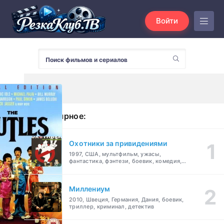
Войти
Популярное:
Охотники за привидениями
1997, США, мультфильм, ужасы,
фантастика, фэнтези, боевик, комедия,
приключения, семейный
Миллениум
2010, Швеция, Германия, Дания, боевик,
триллер, криминал, детектив