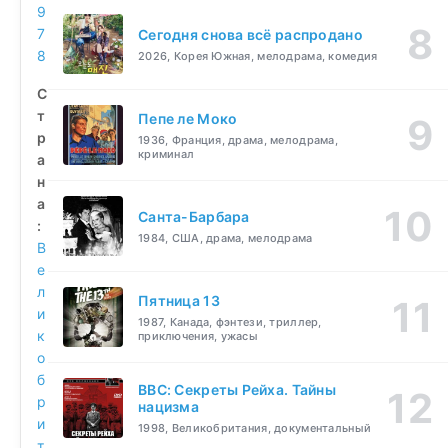
9
7
Сегодня снова всё распродано
8
2026, Корея Южная, мелодрама, комедия
С
т
Пепе ле Моко
р
1936, Франция, драма, мелодрама,
криминал
а
н
а
Санта-Барбара
:
1984, США, драма, мелодрама
В
е
л
Пятница 13
и
1987, Канада, фэнтези, триллер,
к
приключения, ужасы
о
б
BBC: Секреты Рейха. Тайны
р
нацизма
и
1998, Великобритания, документальный
т