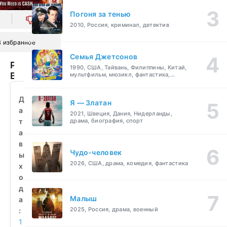
Погоня за тенью
0
2010, Россия, криминал, детектив
В избранное
Семья Джетсонов
Ратлз:
1990, США, Тайвань, Филиппины, Китай,
Всё,
мультфильм, мюзикл, фантастика,
комедия, семейный
что
тебе
Д
Я — Златан
нужно
а
2021, Швеция, Дания, Нидерланды,
–
т
драма, биография, спорт
бабки
а
(1978)
в
смотреть
Чудо-человек
ы
бесплатно
2026, США, драма, комедия, фантастика
х
о
д
Малыш
а
2025, Россия, драма, военный
:
1