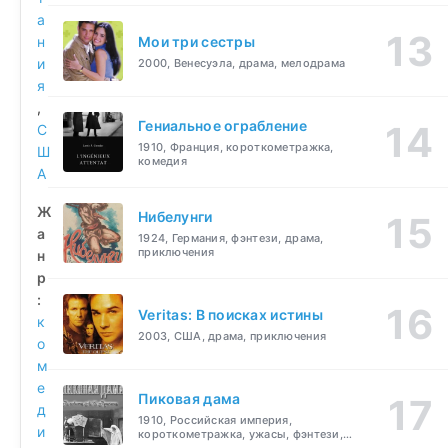
а
н
Мои три сестры
и
2000, Венесуэла, драма, мелодрама
я
,
Гениальное ограбление
С
1910, Франция, короткометражка,
Ш
комедия
А
Ж
Нибелунги
а
1924, Германия, фэнтези, драма,
приключения
н
р
:
Veritas: В поисках истины
к
2003, США, драма, приключения
о
м
е
Пиковая дама
д
1910, Российская империя,
и
короткометражка, ужасы, фэнтези,
драма