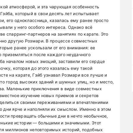
кой атмосферой, и эта чарующая особенность
Гэйба, который в свои десять лет испытывает
и, его одноклассница, казалась ему ранее просто
ывали у него особого интереса. Однако всё
ве спарринг-партнеров на занятиях по карате. Это
енно другую Розмари. В процессе совместных
торые ранее ускользали от его внимания: ее
но приземляться после каждого неудачного
ба началом новых эмоций, заставили его сердце
очку, которая до этого казалась ему такой
те на карате, Гэйб узнавал Розмари все лучше и
сто город высоких зданий и шумных улиц, но и место,
ва. Маленькие приключения в виде совместных
совместное изучение новых приемов и секретов
оделиться своими переживаниями и впечатлениями
о дни ярче и наполняли их смыслом. Именно в этом
ости превращать обычные дни в нечто необычное,
нькие истории — большими и значимыми. Этот
 для миллионов неповторимых историй, подобных