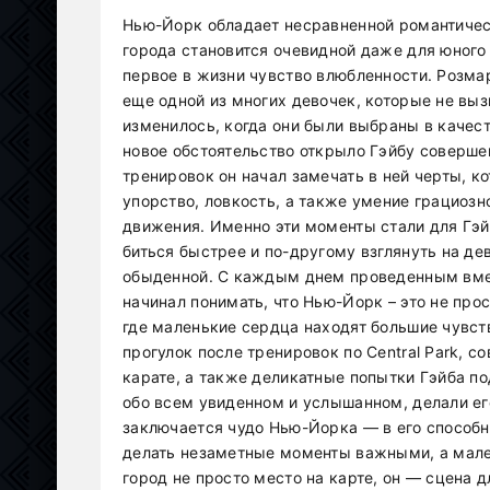
Нью-Йорк обладает несравненной романтичес
города становится очевидной даже для юного 
первое в жизни чувство влюбленности. Розмар
еще одной из многих девочек, которые не выз
изменилось, когда они были выбраны в качест
новое обстоятельство открыло Гэйбу соверш
тренировок он начал замечать в ней черты, ко
упорство, ловкость, а также умение грациоз
движения. Именно эти моменты стали для Гэй
биться быстрее и по-другому взглянуть на дев
обыденной. С каждым днем проведенным вмес
начинал понимать, что Нью-Йорк – это не про
где маленькие сердца находят большие чувст
прогулок после тренировок по Central Park, 
карате, а также деликатные попытки Гэйба п
обо всем увиденном и услышанном, делали ег
заключается чудо Нью-Йорка — в его способн
делать незаметные моменты важными, а мале
город не просто место на карте, он — сцена