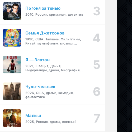
Погоня за тенью
2010, Россия, криминал, детектив
Семья Джетсонов
1990, США, Тайвань, Филиппины,
Китай, мультфильм, мюзикл,
фантастика, комедия, семейный
Я — Златан
2021, Швеция, Дания,
Нидерланды, драма, биография,
спорт
Чудо-человек
2026, США, драма, комедия,
фантастика
Малыш
2025, Россия, драма, военный