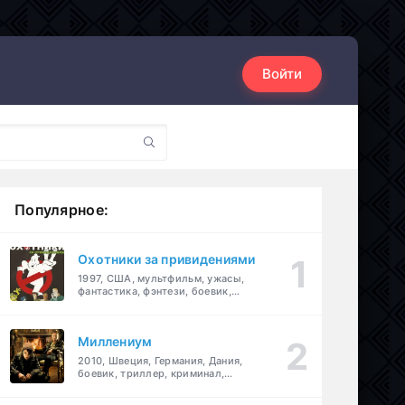
Войти
Популярное:
Охотники за привидениями
1997, США, мультфильм, ужасы,
фантастика, фэнтези, боевик,
комедия, приключения, семейный
Миллениум
2010, Швеция, Германия, Дания,
боевик, триллер, криминал,
детектив