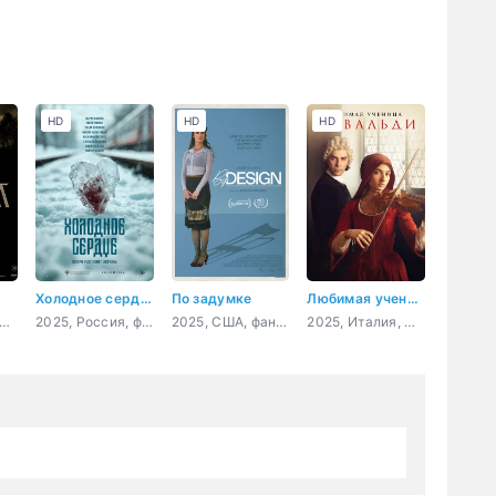
HD
HD
HD
Холодное сердце
По задумке
Любимая ученица Вивальди
6, Ирландия, ОАЭ, США, ужасы
2025, Россия, фэнтези, мелодрама
2025, США, фантастика, драма, комедия
2025, Италия, Франция, драма, биография, музыка