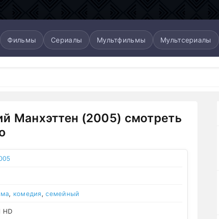
Фильмы
Сериалы
Мультфильмы
Мультсериалы
й Манхэттен (2005) смотреть
о
005
ама
,
комедия
,
семейный
l HD