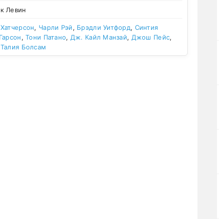
к Левин
Хатчерсон
,
Чарли Рэй
,
Брэдли Уитфорд
,
Синтия
Гарсон
,
Тони Патано
,
Дж. Кайл Манзай
,
Джош Пейс
,
,
Талия Болсам