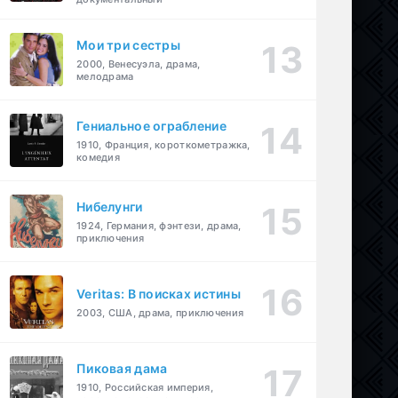
Мои три сестры
2000, Венесуэла, драма,
мелодрама
Гениальное ограбление
1910, Франция, короткометражка,
комедия
Нибелунги
1924, Германия, фэнтези, драма,
приключения
Veritas: В поисках истины
2003, США, драма, приключения
Пиковая дама
1910, Российская империя,