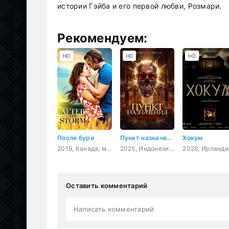
истории Гэйба и его первой любви, Розмари.
Рекомендуем:
HD
HD
HD
После бури
Пункт назначения. Новая кровь
Хокум
2019, Канада, мелодрама
2025, Индонезия, ужасы
202
Оставить комментарий
Написать комментарий