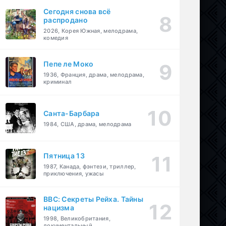
Сегодня снова всё
распродано
2026, Корея Южная, мелодрама,
комедия
Пепе ле Моко
1936, Франция, драма, мелодрама,
криминал
Санта-Барбара
1984, США, драма, мелодрама
Пятница 13
1987, Канада, фэнтези, триллер,
приключения, ужасы
BBC: Секреты Рейха. Тайны
нацизма
1998, Великобритания,
документальный