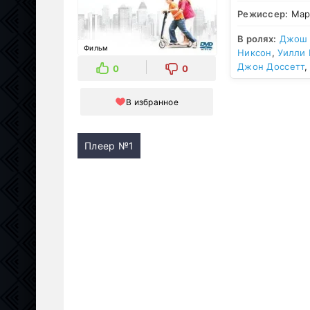
Режиссер:
Мар
В ролях:
Джош 
Фильм
Никсон
,
Уилли 
Джон Доссетт
0
0
В избранное
Плеер №1