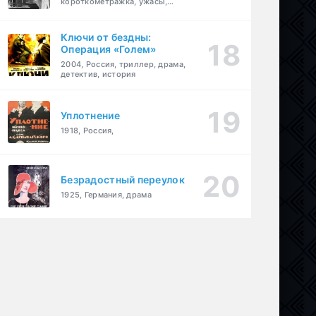
короткометражка, ужасы,
фэнтези, драма
Ключи от бездны:
Операция «Голем»
2004, Россия, триллер, драма,
детектив, история
Уплотнение
1918, Россия,
Безрадостный переулок
1925, Германия, драма