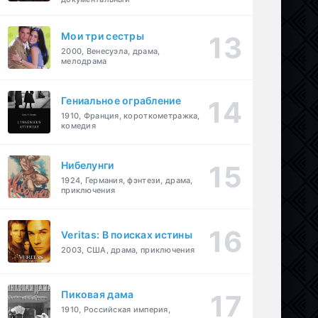
Мои три сестры
2000, Венесуэла, драма,
мелодрама
Гениальное ограбление
1910, Франция, короткометражка,
комедия
Нибелунги
1924, Германия, фэнтези, драма,
приключения
Veritas: В поисках истины
2003, США, драма, приключения
Пиковая дама
1910, Российская империя,