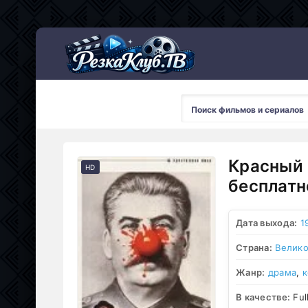
Мультсериалы
Красный 
HD
бесплатн
Дата выхода:
1
Страна:
Велико
Жанр:
драма
,
к
В качестве:
Ful