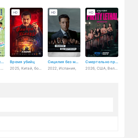
HD
HD
HD
Моей жене восемнадцать
Время убийц
Сицилия без мертвецов
Смертельно прекрасна
2002, Гонконг, мелодрама, комедия
2025, Китай, боевик, драма, военный, история
2022, Испания,
2026, США, Великобритания, боевик, комедия, триллер