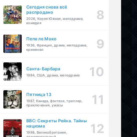
Сегодня снова всё
распродано
2026, Корея Южная, мелодрама,
комедия
Пепе ле Моко
1936, Франция, драма, мелодрама,
криминал
Санта-Барбара
1984, США, драма, мелодрама
Пятница 13
1987, Канада, фэнтези, триллер,
приключения, ужасы
BBC: Секреты Рейха. Тайны
нацизма
1998, Великобритания,
документальный