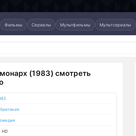
Фильмы
Сериалы
Мультфильмы
Мультсериалы
монарх (1983) смотреть
о
983
британия
омедия
l HD