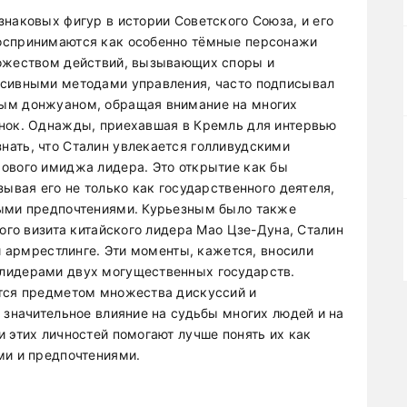
наковых фигур в истории Советского Союза, и его
оспринимаются как особенно тёмные персонажи
ножеством действий, вызывающих споры и
ссивными методами управления, часто подписывал
ым донжуаном, обращая внимание на многих
енок. Однажды, приехавшая в Кремль для интервью
ать, что Сталин увлекается голливудскими
ового имиджа лидера. Это открытие как бы
зывая его не только как государственного деятеля,
ными предпочтениями. Курьезным было также
ного визита китайского лидера Мао Цзе-Дуна, Сталин
 и армрестлинге. Эти моменты, кажется, вносили
лидерами двух могущественных государств.
ётся предметом множества дискуссий и
 значительное влияние на судьбы многих людей и на
 этих личностей помогают лучше понять их как
ми и предпочтениями.