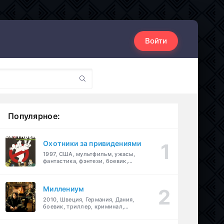
Войти
Популярное:
Охотники за привидениями
1997, США, мультфильм, ужасы,
фантастика, фэнтези, боевик,
комедия, приключения, семейный
Миллениум
2010, Швеция, Германия, Дания,
боевик, триллер, криминал,
детектив