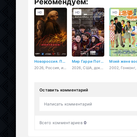
Рекомендуем:
HD
HD
HD
Новороссия. Потёмкин
Мир Гарри Поттера: Мастерство, стоящее за магией
2026, Россия, история, драма, биография
2026, США, документальный, короткометражка
Оставить комментарий
Написать комментарий
Всего комментариев
0