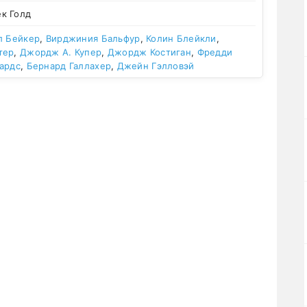
к Голд
л Бейкер
,
Вирджиния Бальфур
,
Колин Блейкли
,
тер
,
Джордж А. Купер
,
Джордж Костиган
,
Фредди
ардс
,
Бернард Галлахер
,
Джейн Гэлловэй