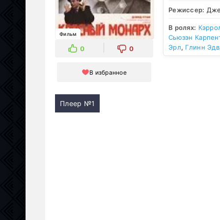
Режиссер:
Дже
В ролях:
Кэрро
Фильм
Сьюзэн Карпен
Эрл
,
Глинн Эдв
0
0
В избранное
Плеер №1