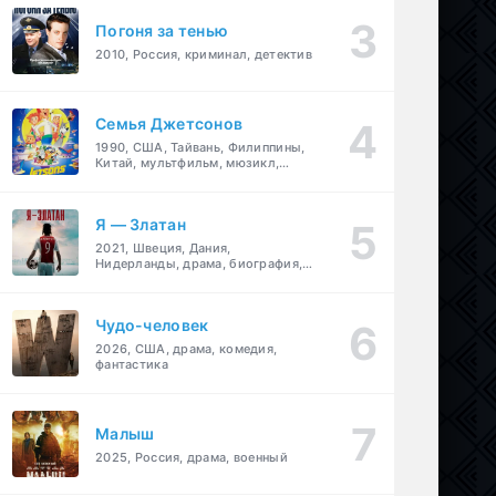
Погоня за тенью
2010, Россия, криминал, детектив
Семья Джетсонов
1990, США, Тайвань, Филиппины,
Китай, мультфильм, мюзикл,
фантастика, комедия, семейный
Я — Златан
2021, Швеция, Дания,
Нидерланды, драма, биография,
спорт
Чудо-человек
2026, США, драма, комедия,
фантастика
Малыш
2025, Россия, драма, военный