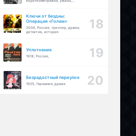
короткометражка, ужасы,
фэнтези, драма
Ключи от бездны:
Операция «Голем»
2004, Россия, триллер, драма,
детектив, история
Уплотнение
1918, Россия,
Безрадостный переулок
1925, Германия, драма