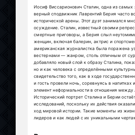
Иосиф Виссарионович Сталин, одна из самых з
верный сподвижник Лаврентий Берия часто в
исторической арены. Этот дуэт занимался м
осуждение. Сталин, известный своими репре
смертные приговоры, а Берия слыл неутомим
женщин, включая балерин, актрис и спортсм
американская журналистка была поражена узн
вестернами — жанром, столь отличным от сур
добавляло новый слой к образу Сталина, пока
но и как человека с определёнными культур
свидетельство того, как в ходе государствен
и гость провели ночь, соревнуясь в напитках
элемент неформальности в отношения между 
Исторический портрет Сталина и Берии оста
исследований, поскольку их действия оказали
ход мировой истории. Такие моменты из жизни
лидеров и как людей с их уникальными черта