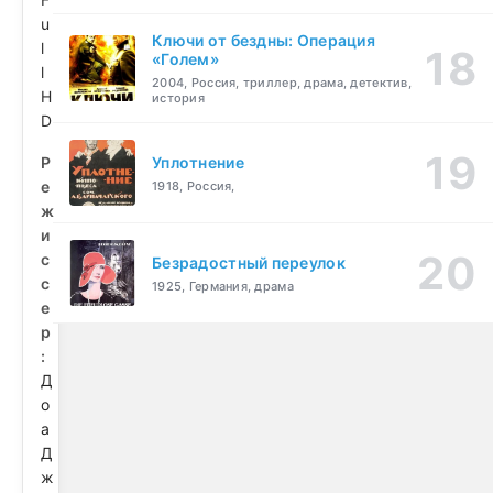
u
Ключи от бездны: Операция
l
«Голем»
l
2004, Россия, триллер, драма, детектив,
H
история
D
Р
Уплотнение
е
1918, Россия,
ж
и
с
Безрадостный переулок
с
1925, Германия, драма
е
р
:
Д
о
а
Д
ж