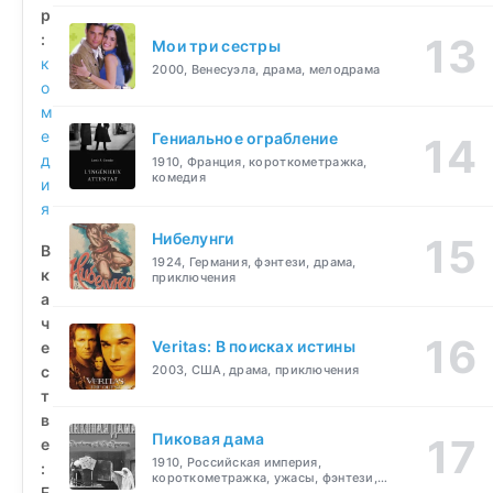
р
:
Мои три сестры
к
2000, Венесуэла, драма, мелодрама
о
м
е
Гениальное ограбление
д
1910, Франция, короткометражка,
комедия
и
я
Нибелунги
В
1924, Германия, фэнтези, драма,
к
приключения
а
ч
Veritas: В поисках истины
е
с
2003, США, драма, приключения
т
в
Пиковая дама
е
1910, Российская империя,
:
короткометражка, ужасы, фэнтези,
F
драма