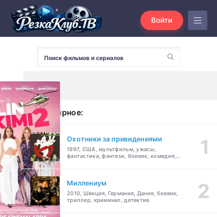
Войти
Популярное:
Охотники за привидениями
1997, США, мультфильм, ужасы,
фантастика, фэнтези, боевик, комедия,
приключения, семейный
Миллениум
2010, Швеция, Германия, Дания, боевик,
триллер, криминал, детектив