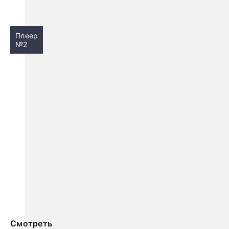
Плеер
№2
Смотреть