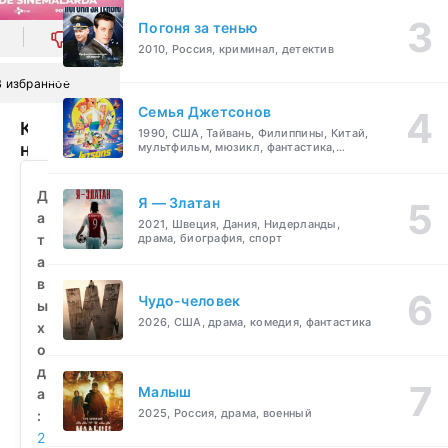
Погоня за тенью
0
2010, Россия, криминал, детектив
В избранное
Семья Джетсонов
Команда
1990, США, Тайвань, Филиппины, Китай,
невесты
мультфильм, мюзикл, фантастика,
комедия, семейный
2
(2025)
Д
Я — Златан
смотреть
а
2021, Швеция, Дания, Нидерланды,
бесплатно
т
драма, биография, спорт
а
в
Чудо-человек
ы
2026, США, драма, комедия, фантастика
х
о
д
Малыш
а
2025, Россия, драма, военный
:
2