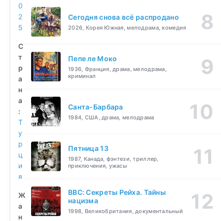
0
2
Сегодня снова всё распродано
5
2026, Корея Южная, мелодрама, комедия
С
т
Пепе ле Моко
р
1936, Франция, драма, мелодрама,
криминал
а
н
а
Санта-Барбара
:
1984, США, драма, мелодрама
Т
у
р
Пятница 13
ц
1987, Канада, фэнтези, триллер,
и
приключения, ужасы
я
BBC: Секреты Рейха. Тайны
Ж
нацизма
а
1998, Великобритания, документальный
н