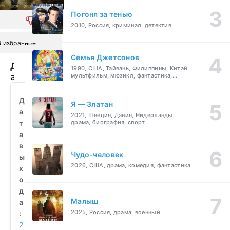
Погоня за тенью
0
2010, Россия, криминал, детектив
В избранное
Семья Джетсонов
Два
1990, США, Тайвань, Филиппины, Китай,
араба
мультфильм, мюзикл, фантастика,
комедия, семейный
и
нереальный
Д
Я — Златан
замес
а
2021, Швеция, Дания, Нидерланды,
в
т
драма, биография, спорт
Индии
а
(2025)
в
смотреть
Чудо-человек
ы
бесплатно
2026, США, драма, комедия, фантастика
х
о
д
Малыш
а
2025, Россия, драма, военный
:
2