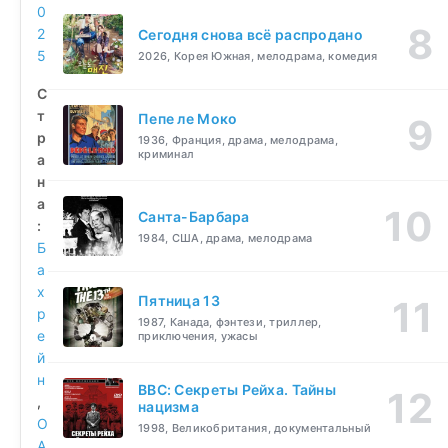
0
2
Сегодня снова всё распродано
5
2026, Корея Южная, мелодрама, комедия
С
т
Пепе ле Моко
р
1936, Франция, драма, мелодрама,
криминал
а
н
а
Санта-Барбара
:
1984, США, драма, мелодрама
Б
а
х
Пятница 13
р
1987, Канада, фэнтези, триллер,
е
приключения, ужасы
й
н
BBC: Секреты Рейха. Тайны
,
нацизма
О
1998, Великобритания, документальный
А