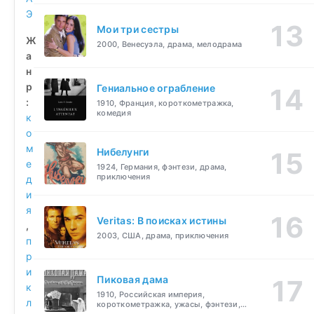
Э
Мои три сестры
Ж
2000, Венесуэла, драма, мелодрама
а
н
р
Гениальное ограбление
:
1910, Франция, короткометражка,
комедия
к
о
м
Нибелунги
е
1924, Германия, фэнтези, драма,
приключения
д
и
я
Veritas: В поисках истины
,
2003, США, драма, приключения
п
р
и
Пиковая дама
к
1910, Российская империя,
л
короткометражка, ужасы, фэнтези,
драма