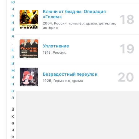
ю
ч
Ключи от бездны: Операция
е
«Голем»
н
2004, Россия, триллер, драма, детектив,
история
и
я
,
Уплотнение
к
1918, Россия,
р
и
м
Безрадостный переулок
и
1925, Германия, драма
н
а
л
В
к
а
ч
е