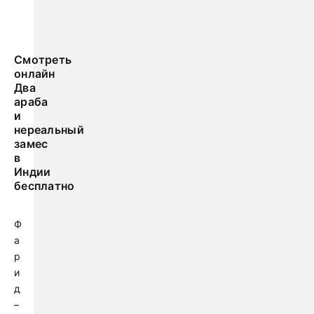
Смотреть
онлайн
Два
араба
и
нереальный
замес
в
Индии
бесплатно
Ф
а
р
и
д
–