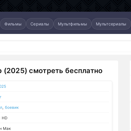
Фильмы
Сериалы
Мультфильмы
Мультсериалы
 (2025) смотреть бесплатно
025
г
л
,
боевик
l HD
н Мак