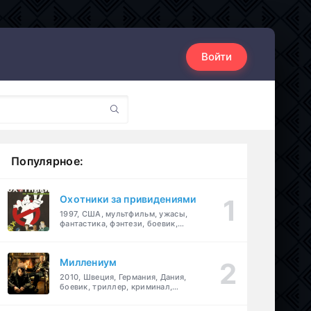
Войти
Популярное:
Охотники за привидениями
1997, США, мультфильм, ужасы,
фантастика, фэнтези, боевик,
комедия, приключения, семейный
Миллениум
2010, Швеция, Германия, Дания,
боевик, триллер, криминал,
детектив