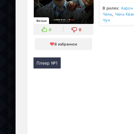
В ролях:
Аарон
Чань
,
Чань Ква
Чун
Фильм
0
0
В избранное
Плеер №1