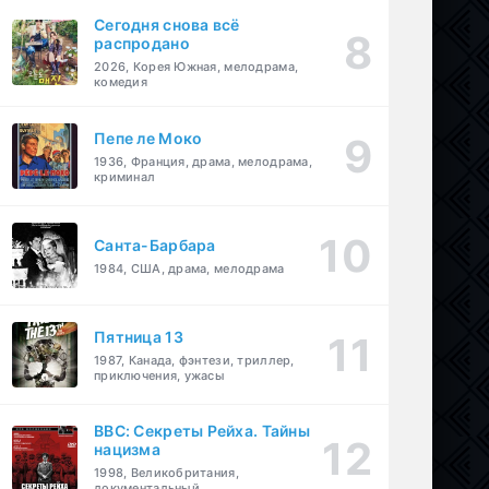
Сегодня снова всё
распродано
2026, Корея Южная, мелодрама,
комедия
Пепе ле Моко
1936, Франция, драма, мелодрама,
криминал
Санта-Барбара
1984, США, драма, мелодрама
Пятница 13
1987, Канада, фэнтези, триллер,
приключения, ужасы
BBC: Секреты Рейха. Тайны
нацизма
1998, Великобритания,
документальный