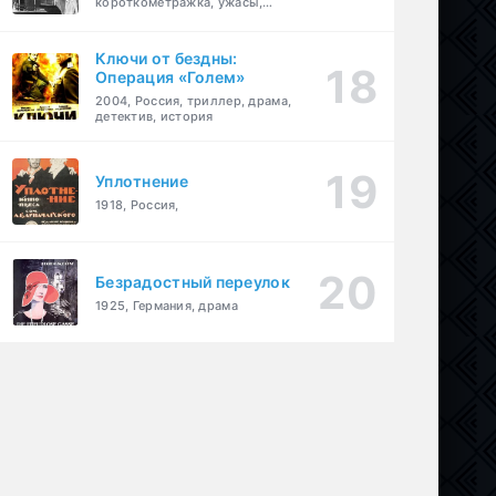
короткометражка, ужасы,
фэнтези, драма
Ключи от бездны:
Операция «Голем»
2004, Россия, триллер, драма,
детектив, история
Уплотнение
1918, Россия,
Безрадостный переулок
1925, Германия, драма