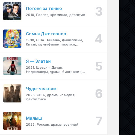
Погоня за тенью
2010, Россия, криминал, детектив
Семья Джетсонов
1990, США, Тайвань, Филиппины,
Китай, мультфильм, мюзикл,
фантастика, комедия, семейный
Я — Златан
2021, Швеция, Дания,
Нидерланды, драма, биография,
спорт
Чудо-человек
2026, США, драма, комедия,
фантастика
Малыш
2025, Россия, драма, военный