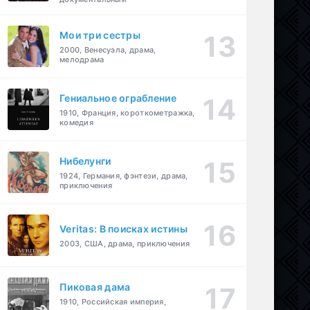
Мои три сестры
2000, Венесуэла, драма,
мелодрама
Гениальное ограбление
1910, Франция, короткометражка,
комедия
Нибелунги
1924, Германия, фэнтези, драма,
приключения
Veritas: В поисках истины
2003, США, драма, приключения
Пиковая дама
1910, Российская империя,