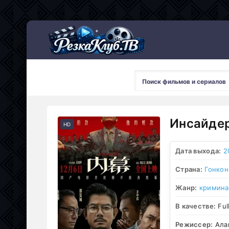
Мультсериалы
Инсайдер
HD
Дата выхода:
2
Страна:
Гонкон
Жанр:
кримина
В качестве:
Ful
Режиссер:
Ала