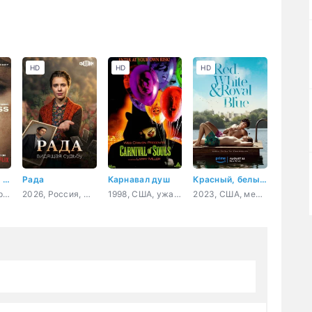
HD
HD
HD
Единственный свидетель
Рада
Карнавал душ
Красный, белый и королевский синий
2026, Великобритания, США, драма, криминал
2026, Россия, мелодрама, детектив, криминал
1998, США, ужасы, драма, детектив
2023, США, мелодрама, комедия