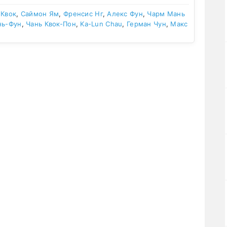
 Квок
,
Саймон Ям
,
Френсис Нг
,
Алекс Фун
,
Чарм Мань
нь-Фун
,
Чань Квок-Пон
,
Ka-Lun Chau
,
Герман Чун
,
Макс