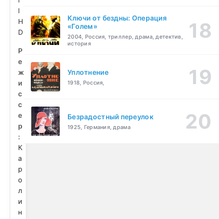
l
Ключи от бездны: Операция
H
«Голем»
D
2004, Россия, триллер, драма, детектив,
история
Р
е
ж
Уплотнение
и
1918, Россия,
с
с
е
Безрадостный переулок
р
1925, Германия, драма
:
К
а
р
о
л
и
н