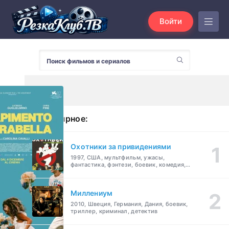
Войти
Популярное:
Охотники за привидениями
1997, США, мультфильм, ужасы,
фантастика, фэнтези, боевик, комедия,
приключения, семейный
Миллениум
2010, Швеция, Германия, Дания, боевик,
триллер, криминал, детектив