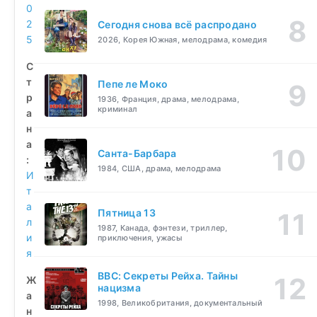
0
2
Сегодня снова всё распродано
5
2026, Корея Южная, мелодрама, комедия
С
т
Пепе ле Моко
р
1936, Франция, драма, мелодрама,
криминал
а
н
а
Санта-Барбара
:
1984, США, драма, мелодрама
И
т
а
Пятница 13
л
1987, Канада, фэнтези, триллер,
и
приключения, ужасы
я
BBC: Секреты Рейха. Тайны
Ж
нацизма
а
1998, Великобритания, документальный
н