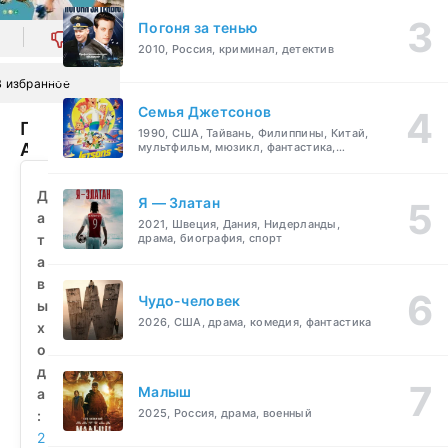
Погоня за тенью
0
2010, Россия, криминал, детектив
В избранное
Семья Джетсонов
Похищение
1990, США, Тайвань, Филиппины, Китай,
Арабеллы
мультфильм, мюзикл, фантастика,
комедия, семейный
(2025)
смотреть
Д
Я — Златан
бесплатно
а
2021, Швеция, Дания, Нидерланды,
т
драма, биография, спорт
а
в
Чудо-человек
ы
2026, США, драма, комедия, фантастика
х
о
д
Малыш
а
2025, Россия, драма, военный
:
2