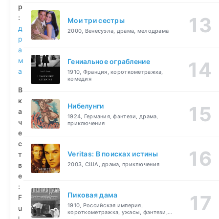
р
:
Мои три сестры
д
2000, Венесуэла, драма, мелодрама
р
а
м
Гениальное ограбление
а
1910, Франция, короткометражка,
комедия
В
к
Нибелунги
а
1924, Германия, фэнтези, драма,
ч
приключения
е
с
Veritas: В поисках истины
т
в
2003, США, драма, приключения
е
:
Пиковая дама
F
1910, Российская империя,
u
короткометражка, ужасы, фэнтези,
l
драма