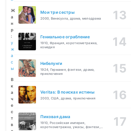
Ж
Мои три сестры
а
2000, Венесуэла, драма, мелодрама
н
р
:
Гениальное ограбление
у
1910, Франция, короткометражка,
комедия
ж
а
с
Нибелунги
ы
1924, Германия, фэнтези, драма,
приключения
В
к
Veritas: В поисках истины
а
ч
2003, США, драма, приключения
е
с
Пиковая дама
т
1910, Российская империя,
в
короткометражка, ужасы, фэнтези,
е
драма