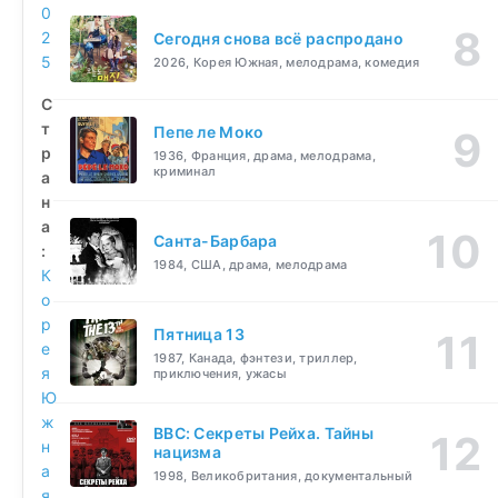
0
2
Сегодня снова всё распродано
5
2026, Корея Южная, мелодрама, комедия
С
т
Пепе ле Моко
р
1936, Франция, драма, мелодрама,
криминал
а
н
а
Санта-Барбара
:
1984, США, драма, мелодрама
К
о
р
Пятница 13
е
1987, Канада, фэнтези, триллер,
я
приключения, ужасы
Ю
ж
BBC: Секреты Рейха. Тайны
н
нацизма
а
1998, Великобритания, документальный
я