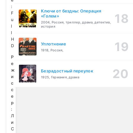
:
Ключи от бездны: Операция
F
«Голем»
u
2004, Россия, триллер, драма, детектив,
l
история
l
H
Уплотнение
D
1918, Россия,
Р
е
ж
Безрадостный переулок
и
1925, Германия, драма
с
с
е
р
:
Л
и
С