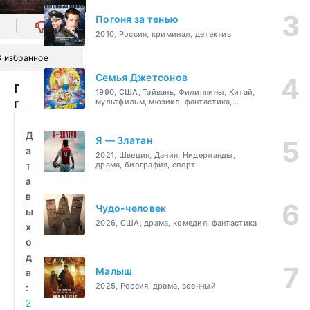
Погоня за тенью
0
2010, Россия, криминал, детектив
В избранное
Семья Джетсонов
Проклятое
1990, США, Тайвань, Филиппины, Китай,
приложение
мультфильм, мюзикл, фантастика,
комедия, семейный
(2025)
смотреть
Д
Я — Златан
бесплатно
а
2021, Швеция, Дания, Нидерланды,
т
драма, биография, спорт
а
в
Чудо-человек
ы
2026, США, драма, комедия, фантастика
х
о
д
Малыш
а
2025, Россия, драма, военный
:
2