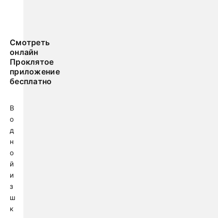
Смотреть
онлайн
Проклятое
приложение
бесплатно
В
о
д
н
о
й
и
з
ш
к