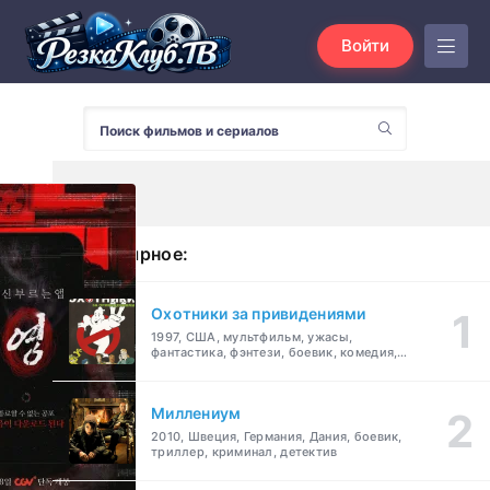
Войти
Популярное:
Охотники за привидениями
1997, США, мультфильм, ужасы,
фантастика, фэнтези, боевик, комедия,
приключения, семейный
Миллениум
2010, Швеция, Германия, Дания, боевик,
триллер, криминал, детектив