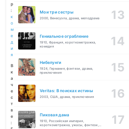
р
:
Мои три сестры
к
2000, Венесуэла, драма, мелодрама
о
м
е
Гениальное ограбление
д
1910, Франция, короткометражка,
комедия
и
я
Нибелунги
В
1924, Германия, фэнтези, драма,
к
приключения
а
ч
Veritas: В поисках истины
е
с
2003, США, драма, приключения
т
в
Пиковая дама
е
1910, Российская империя,
:
короткометражка, ужасы, фэнтези,
F
драма