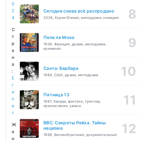
0
2
Сегодня снова всё распродано
4
2026, Корея Южная, мелодрама, комедия
С
т
Пепе ле Моко
р
1936, Франция, драма, мелодрама,
криминал
а
н
а
Санта-Барбара
:
1984, США, драма, мелодрама
Е
г
и
Пятница 13
п
1987, Канада, фэнтези, триллер,
е
приключения, ужасы
т
BBC: Секреты Рейха. Тайны
Ж
нацизма
а
1998, Великобритания, документальный
н