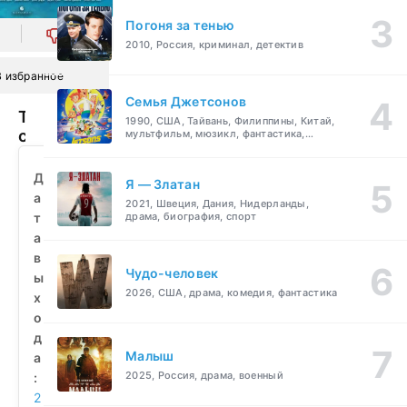
Погоня за тенью
0
2010, Россия, криминал, детектив
В избранное
Семья Джетсонов
Токсичная
1990, США, Тайвань, Филиппины, Китай,
свадьба
мультфильм, мюзикл, фантастика,
комедия, семейный
(2024)
смотреть
Д
Я — Златан
бесплатно
а
2021, Швеция, Дания, Нидерланды,
т
драма, биография, спорт
а
в
Чудо-человек
ы
2026, США, драма, комедия, фантастика
х
о
д
Малыш
а
2025, Россия, драма, военный
:
2