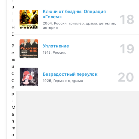
u
Ключи от бездны: Операция
l
«Голем»
l
2004, Россия, триллер, драма, детектив,
H
история
D
Р
Уплотнение
е
1918, Россия,
ж
и
с
Безрадостный переулок
с
1925, Германия, драма
е
р
:
M
a
h
m
o