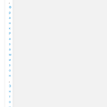
,
Ф
р
а
н
к
Р
а
з
а
м
и
з
о
н
,
Э
н
т
о
н