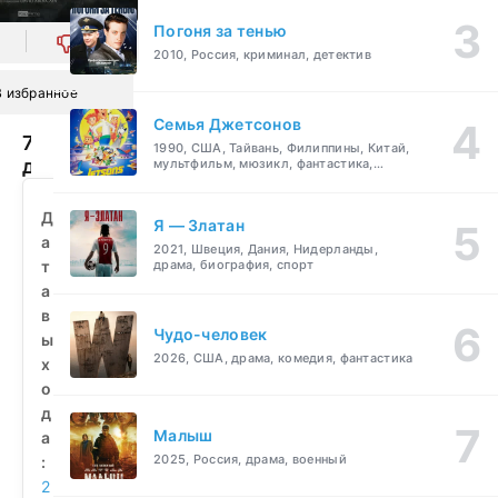
Погоня за тенью
0
2010, Россия, криминал, детектив
В избранное
Семья Джетсонов
7
1990, США, Тайвань, Филиппины, Китай,
дней
мультфильм, мюзикл, фантастика,
комедия, семейный
в
июне
Д
Я — Златан
(2025)
а
2021, Швеция, Дания, Нидерланды,
смотреть
т
драма, биография, спорт
бесплатно
а
в
Чудо-человек
ы
2026, США, драма, комедия, фантастика
х
о
д
Малыш
а
2025, Россия, драма, военный
:
2