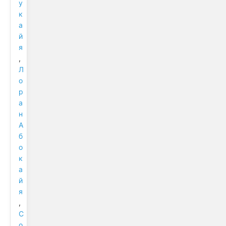
у
к
а
й
я
,
Л
о
р
а
н
А
б
о
к
а
й
я
,
С
о