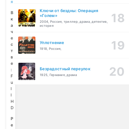
я
Ключи от бездны: Операция
В
«Голем»
к
2004, Россия, триллер, драма, детектив,
а
история
ч
е
Уплотнение
с
1918, Россия,
т
в
е
Безрадостный переулок
:
1925, Германия, драма
F
u
l
l
H
D
Р
е