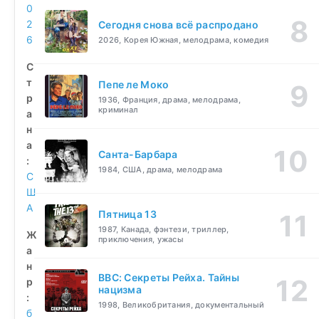
0
2
Сегодня снова всё распродано
6
2026, Корея Южная, мелодрама, комедия
С
т
Пепе ле Моко
р
1936, Франция, драма, мелодрама,
криминал
а
н
а
Санта-Барбара
:
1984, США, драма, мелодрама
С
Ш
А
Пятница 13
1987, Канада, фэнтези, триллер,
Ж
приключения, ужасы
а
н
BBC: Секреты Рейха. Тайны
р
нацизма
:
1998, Великобритания, документальный
б