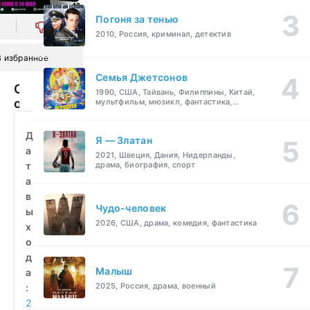
Погоня за тенью
0
2010, Россия, криминал, детектив
В избранное
Семья Джетсонов
Опасные
1990, США, Тайвань, Филиппины, Китай,
отношения
мультфильм, мюзикл, фантастика,
комедия, семейный
(2026)
смотреть
Д
Я — Златан
бесплатно
а
2021, Швеция, Дания, Нидерланды,
т
драма, биография, спорт
а
в
Чудо-человек
ы
2026, США, драма, комедия, фантастика
х
о
д
Малыш
а
2025, Россия, драма, военный
:
2