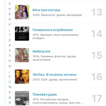
о
е
Мои три сестры
в
2000, Венесуэла, драма, мелодрама
и
к
,
Гениальное ограбление
т
1910, Франция, короткометражка,
комедия
р
и
л
Нибелунги
л
1924, Германия, фэнтези, драма,
приключения
е
р
,
Veritas: В поисках истины
к
2003, США, драма, приключения
о
м
е
Пиковая дама
д
1910, Российская империя,
и
короткометражка, ужасы, фэнтези,
драма