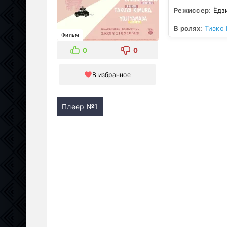
Режиссер:
Ёдз
В ролях:
Тиэко
Фильм
0
0
В избранное
Плеер №1