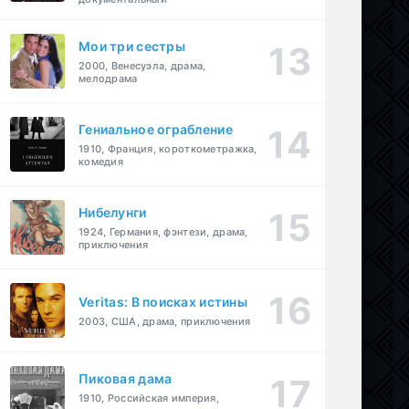
Мои три сестры
2000, Венесуэла, драма,
мелодрама
Гениальное ограбление
1910, Франция, короткометражка,
комедия
Нибелунги
1924, Германия, фэнтези, драма,
приключения
Veritas: В поисках истины
2003, США, драма, приключения
Пиковая дама
1910, Российская империя,