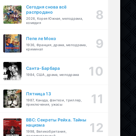
Сегодня снова всё
распродано
2026, Корея Южная, мелодрама,
комедия
Пепе ле Моко
1936, Франция, драма, мелодрама,
криминал
Санта-Барбара
1984, США, драма, мелодрама
Пятница 13
1987, Канада, фэнтези, триллер,
приключения, ужасы
BBC: Секреты Рейха. Тайны
нацизма
1998, Великобритания,
документальный