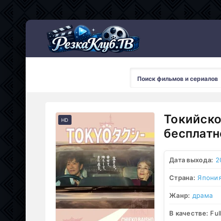
Мультсериалы
Токийско
HD
бесплатн
Дата выхода:
2
Страна:
Япони
Жанр:
драма
В качестве:
Ful