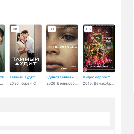
HD
HD
HD
чхи
Тайный аудит
Единственный свидетель
Видеомерзости: Моральная паника, цензура и видеозапись
2024, Корея Южная, драма
2026, Корея Южная, мелодрама, комедия
2026, Великобритания, США, драма, криминал
2010, Великобритания, документальный