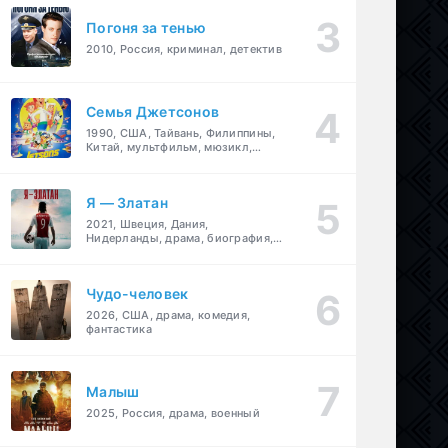
Погоня за тенью
2010, Россия, криминал, детектив
Семья Джетсонов
1990, США, Тайвань, Филиппины,
Китай, мультфильм, мюзикл,
фантастика, комедия, семейный
Я — Златан
2021, Швеция, Дания,
Нидерланды, драма, биография,
спорт
Чудо-человек
2026, США, драма, комедия,
фантастика
Малыш
2025, Россия, драма, военный