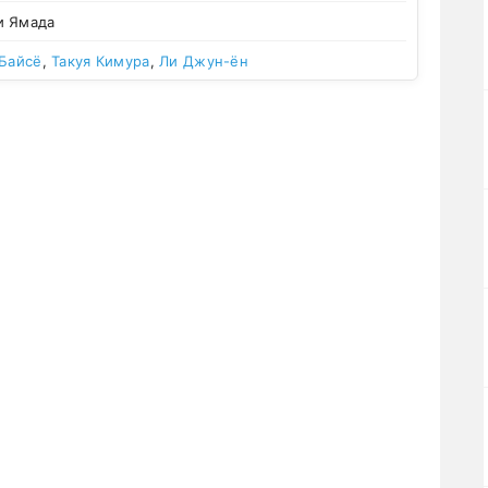
и Ямада
 Байсё
,
Такуя Кимура
,
Ли Джун-ён