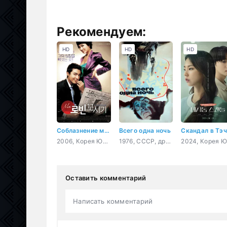
Рекомендуем:
HD
HD
HD
Соблазнение мистера Совершенство
Всего одна ночь
Скандал в Тэ
2006, Корея Южная, мелодрама, комедия
1976, СССР, драма, криминал
Оставить комментарий
Написать комментарий