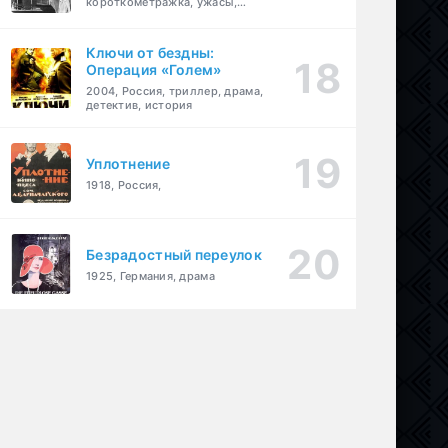
короткометражка, ужасы,
фэнтези, драма
Ключи от бездны:
Операция «Голем»
2004, Россия, триллер, драма,
детектив, история
Уплотнение
1918, Россия,
Безрадостный переулок
1925, Германия, драма