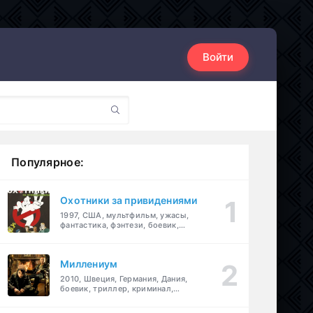
Войти
Популярное:
Охотники за привидениями
1997, США, мультфильм, ужасы,
фантастика, фэнтези, боевик,
комедия, приключения, семейный
Миллениум
2010, Швеция, Германия, Дания,
боевик, триллер, криминал,
детектив