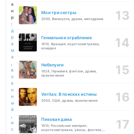
а
н
Мои три сестры
р
2000, Венесуэла, драма, мелодрама
:
д
р
Гениальное ограбление
а
1910, Франция, короткометражка,
комедия
м
а
,
Нибелунги
в
1924, Германия, фэнтези, драма,
приключения
о
е
н
Veritas: В поисках истины
н
2003, США, драма, приключения
ы
й
,
Пиковая дама
и
1910, Российская империя,
с
короткометражка, ужасы, фэнтези,
драма