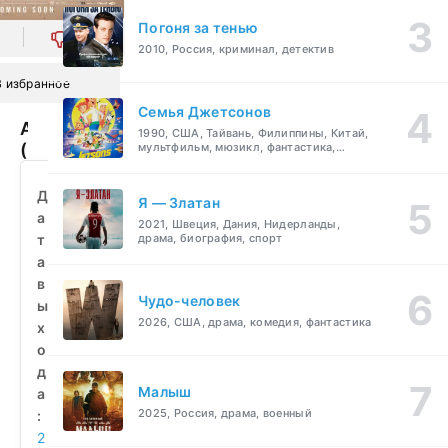
Погоня за тенью
0
2010, Россия, криминал, детектив
В избранное
Семья Джетсонов
Амрум
1990, США, Тайвань, Филиппины, Китай,
(2025)
мультфильм, мюзикл, фантастика,
комедия, семейный
смотреть
бесплатно
Д
Я — Златан
а
2021, Швеция, Дания, Нидерланды,
т
драма, биография, спорт
а
в
Чудо-человек
ы
2026, США, драма, комедия, фантастика
х
о
д
Малыш
а
2025, Россия, драма, военный
:
2