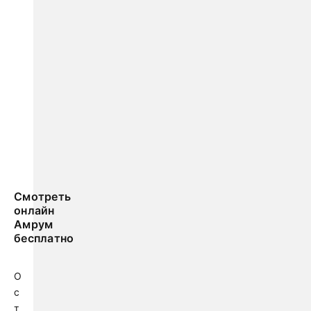
Смотреть
онлайн
Амрум
бесплатно
О
с
т