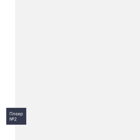
Плеер
№2