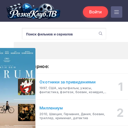
Войти
Популярное:
Охотники за привидениями
1997, США, мультфильм, ужасы,
фантастика, фэнтези, боевик, комедия,
приключения, семейный
Миллениум
2010, Швеция, Германия, Дания, боевик,
триллер, криминал, детектив