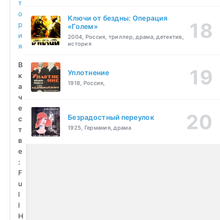
т
о
Ключи от бездны: Операция
р
«Голем»
и
2004, Россия, триллер, драма, детектив,
история
я
В
Уплотнение
к
1918, Россия,
а
ч
е
Безрадостный переулок
с
1925, Германия, драма
т
в
е
:
F
u
l
l
H