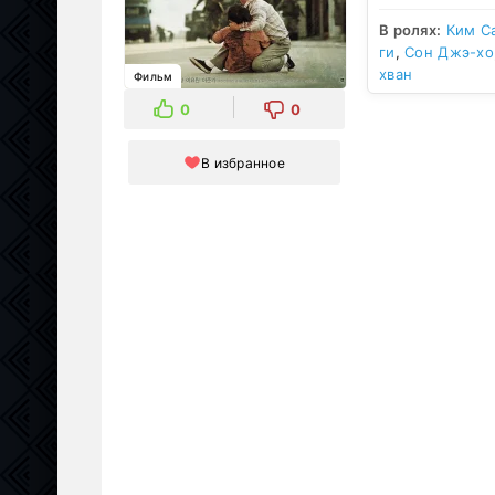
В ролях:
Ким С
ги
,
Сон Джэ-хо
хван
Фильм
0
0
В избранное