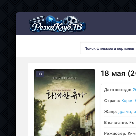
Мультсериалы
18 мая (
HD
Дата выхода:
2
Страна:
Корея
Жанр:
драма
,
и
В качестве:
Ful
Режиссер:
Ким