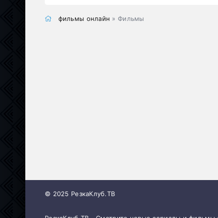
фильмы онлайн
» Фильмы
© 2025 РезкаКлуб.ТВ