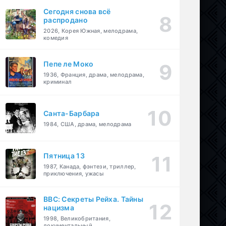
Сегодня снова всё
распродано
2026, Корея Южная, мелодрама,
комедия
Пепе ле Моко
1936, Франция, драма, мелодрама,
криминал
Санта-Барбара
1984, США, драма, мелодрама
Пятница 13
1987, Канада, фэнтези, триллер,
приключения, ужасы
BBC: Секреты Рейха. Тайны
нацизма
1998, Великобритания,
документальный