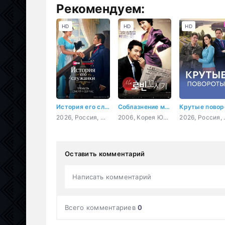
Рекомендуем:
HD
HD
HD
История его служанки
Соблазнение мистера Совершенство
2026, Россия, мелодрама
2006, Корея Южная, мелодрама, комедия
2026, 
Оставить комментарий
Написать комментарий
Всего комментариев
0