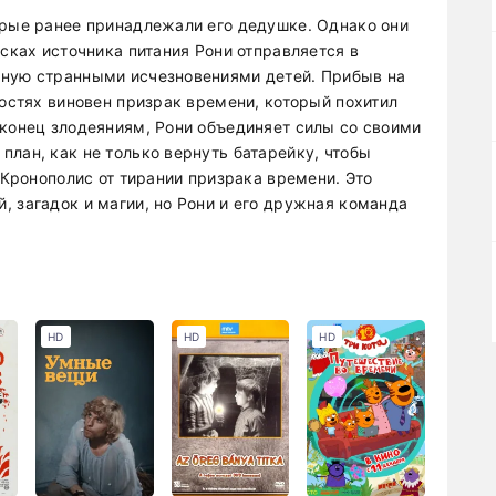
орые ранее принадлежали его дедушке. Однако они
исках источника питания Рони отправляется в
тную странными исчезновениями детей. Прибыв на
ностях виновен призрак времени, который похитил
 конец злодеяниям, Рони объединяет силы со своими
лан, как не только вернуть батарейку, чтобы
ь Кронополис от тирании призрака времени. Это
, загадок и магии, но Рони и его дружная команда
HD
HD
HD