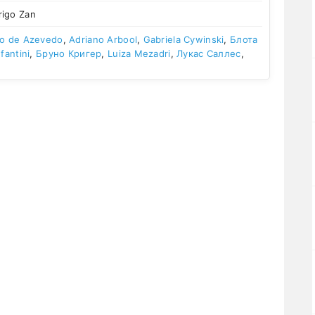
igo Zan
do de Azevedo
,
Adriano Arbool
,
Gabriela Cywinski
,
Блота
nfantini
,
Бруно Кригер
,
Luiza Mezadri
,
Лукас Саллес
,