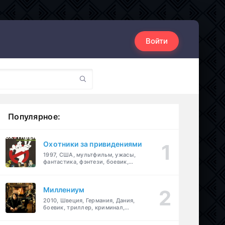
Войти
Популярное:
Охотники за привидениями
1997, США, мультфильм, ужасы,
фантастика, фэнтези, боевик,
комедия, приключения, семейный
Миллениум
2010, Швеция, Германия, Дания,
боевик, триллер, криминал,
детектив