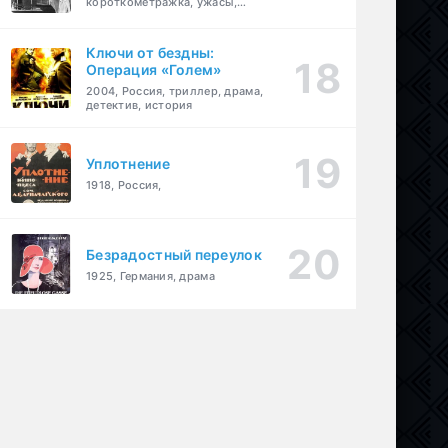
короткометражка, ужасы,
фэнтези, драма
Ключи от бездны:
Операция «Голем»
2004, Россия, триллер, драма,
детектив, история
Уплотнение
1918, Россия,
Безрадостный переулок
1925, Германия, драма