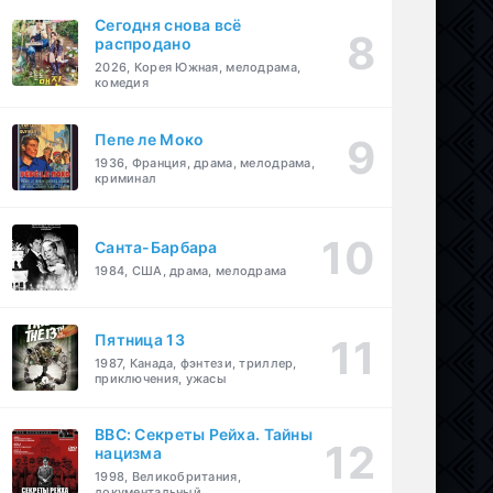
Сегодня снова всё
распродано
2026, Корея Южная, мелодрама,
комедия
Пепе ле Моко
1936, Франция, драма, мелодрама,
криминал
Санта-Барбара
1984, США, драма, мелодрама
Пятница 13
1987, Канада, фэнтези, триллер,
приключения, ужасы
BBC: Секреты Рейха. Тайны
нацизма
1998, Великобритания,
документальный