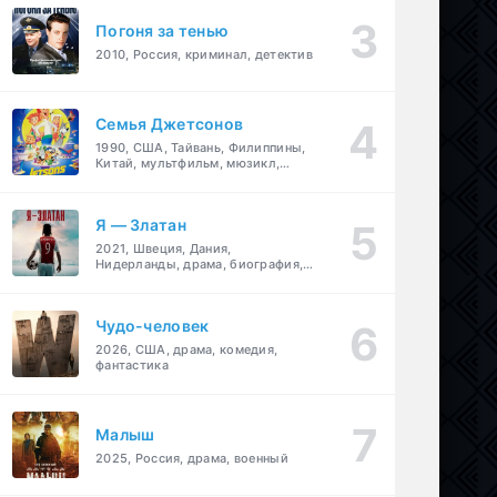
Погоня за тенью
2010, Россия, криминал, детектив
Семья Джетсонов
1990, США, Тайвань, Филиппины,
Китай, мультфильм, мюзикл,
фантастика, комедия, семейный
Я — Златан
2021, Швеция, Дания,
Нидерланды, драма, биография,
спорт
Чудо-человек
2026, США, драма, комедия,
фантастика
Малыш
2025, Россия, драма, военный