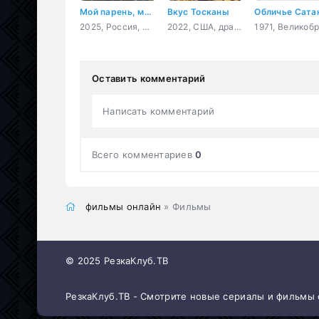
Мой парень, манекен
Вкус Тосканы
Обличье Сата
2025, Россия, мелодрама, фэнтези
2022, США, драма, мелодрама, комедия
Оставить комментарий
Написать комментарий
Всего комментариев
0
фильмы онлайн
» Фильмы
© 2025 РезкаКлуб.ТВ
РезкаКлуб.ТВ - Смотрите новые сериалы и фильмы