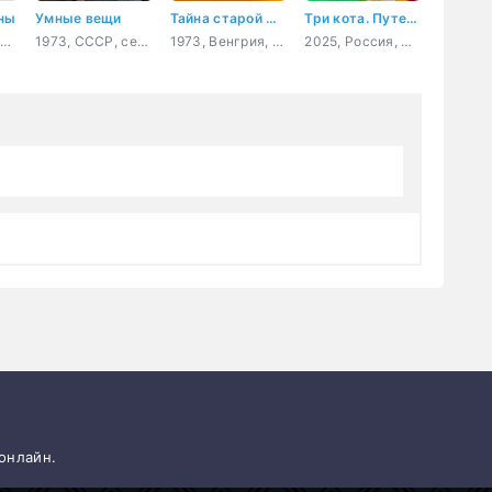
ны
Умные вещи
Тайна старой шахты
Три кота. Путешествие во времени
1971, Великобритания, ужасы
1973, СССР, семейный, фэнтези
1973, Венгрия, приключения
2025, Россия, мультфильм, детский
 онлайн.