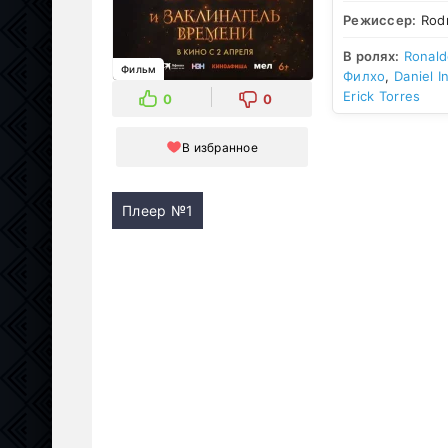
Режиссер:
Rodr
В ролях:
Ronal
Фильм
Филхо
,
Daniel I
Erick Torres
0
0
В избранное
Плеер №1