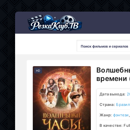
Мультсериалы
Волшебны
HD
времени 
Дата выхода:
2
Страна:
Бразил
Жанр:
фэнтези
В качестве:
Ful