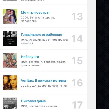
Мои три сестры
2000, Венесуэла, драма,
мелодрама
Гениальное ограбление
1910, Франция, короткометражка,
комедия
Нибелунги
1924, Германия, фэнтези, драма,
приключения
Veritas: В поисках истины
2003, США, драма, приключения
Пиковая дама
1910, Российская империя,