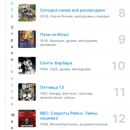
0
2
Сегодня снова всё распродано
6
2026, Корея Южная, мелодрама, комедия
С
т
Пепе ле Моко
р
1936, Франция, драма, мелодрама,
криминал
а
н
а
Санта-Барбара
:
1984, США, драма, мелодрама
Р
о
с
Пятница 13
с
1987, Канада, фэнтези, триллер,
и
приключения, ужасы
я
BBC: Секреты Рейха. Тайны
Ж
нацизма
а
1998, Великобритания, документальный
н