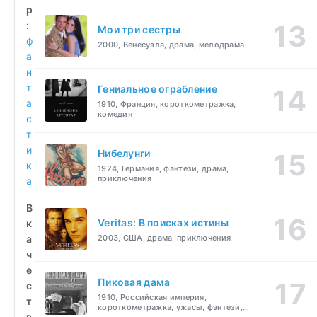
р
:
Мои три сестры
ф
2000, Венесуэла, драма, мелодрама
а
н
т
Гениальное ограбление
а
1910, Франция, короткометражка,
комедия
с
т
и
Нибелунги
к
1924, Германия, фэнтези, драма,
приключения
а
В
Veritas: В поисках истины
к
а
2003, США, драма, приключения
ч
е
Пиковая дама
с
1910, Российская империя,
т
короткометражка, ужасы, фэнтези,
в
драма