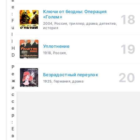
е
Ключи от бездны: Операция
:
«Голем»
F
2004, Россия, триллер, драма, детектив,
u
история
l
l
Уплотнение
H
1918, Россия,
D
Р
е
Безрадостный переулок
ж
1925, Германия, драма
и
с
с
е
р
:
Е
в