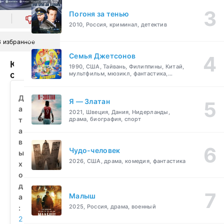
Погоня за тенью
0
2010, Россия, криминал, детектив
В избранное
Семья Джетсонов
Космическая
1990, США, Тайвань, Филиппины, Китай,
собака
мультфильм, мюзикл, фантастика,
комедия, семейный
Лида
(2026)
Д
Я — Златан
смотреть
а
2021, Швеция, Дания, Нидерланды,
бесплатно
т
драма, биография, спорт
а
в
Чудо-человек
ы
2026, США, драма, комедия, фантастика
х
о
д
Малыш
а
2025, Россия, драма, военный
:
2