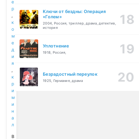
е
р
Ключи от бездны: Операция
,
«Голем»
к
2004, Россия, триллер, драма, детектив,
история
о
м
е
Уплотнение
д
1918, Россия,
и
я
,
Безрадостный переулок
к
1925, Германия, драма
р
и
м
и
н
а
л
В