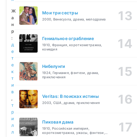
Ж
Мои три сестры
а
2000, Венесуэла, драма, мелодрама
н
р
:
Гениальное ограбление
д
1910, Франция, короткометражка,
комедия
е
т
е
Нибелунги
к
1924, Германия, фэнтези, драма,
приключения
т
и
в
Veritas: В поисках истины
,
2003, США, драма, приключения
т
р
и
Пиковая дама
л
1910, Российская империя,
л
короткометражка, ужасы, фэнтези,
драма