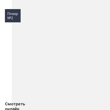
Плеер
№2
Смотреть
онлайн