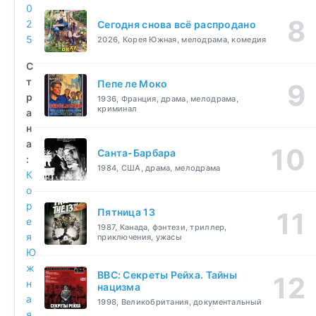
0
2
Сегодня снова всё распродано
5
2026, Корея Южная, мелодрама, комедия
С
т
Пепе ле Моко
р
1936, Франция, драма, мелодрама,
криминал
а
н
а
Санта-Барбара
:
1984, США, драма, мелодрама
К
о
р
Пятница 13
е
1987, Канада, фэнтези, триллер,
я
приключения, ужасы
Ю
ж
BBC: Секреты Рейха. Тайны
н
нацизма
а
1998, Великобритания, документальный
я