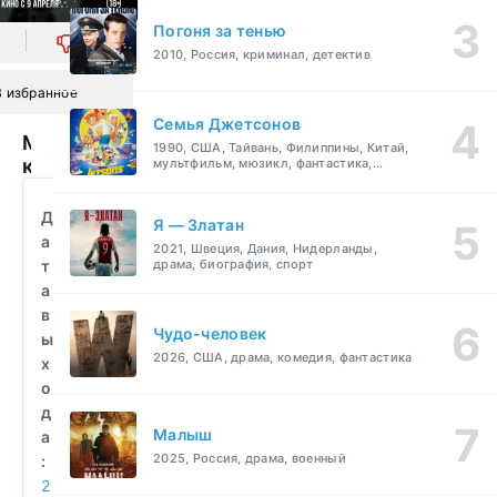
Погоня за тенью
0
2010, Россия, криминал, детектив
В избранное
Семья Джетсонов
Мыслить
1990, США, Тайвань, Филиппины, Китай,
как
мультфильм, мюзикл, фантастика,
комедия, семейный
убийца
(2025)
Д
Я — Златан
смотреть
а
2021, Швеция, Дания, Нидерланды,
бесплатно
т
драма, биография, спорт
а
в
Чудо-человек
ы
2026, США, драма, комедия, фантастика
х
о
д
Малыш
а
2025, Россия, драма, военный
:
2