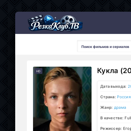
Мультсериалы
Кукла (2
HD
Дата выхода:
2
Страна:
Россия
Жанр:
драма
В качестве:
Ful
Режиссер:
Его