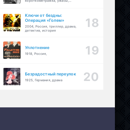
короткометражка, ужасы,
фэнтези, драма
Ключи от бездны:
Операция «Голем»
2004, Россия, триллер, драма,
детектив, история
Уплотнение
1918, Россия,
Безрадостный переулок
1925, Германия, драма