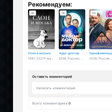
Рекомендуем:
HD
HD
HD
Слон и моська
Чудо-доктор
Однофамильц
1941, СССР, мультфильм, короткометражка
2026, Россия, мелодрама, драма
2026, 
Оставить комментарий
Написать комментарий
Всего комментариев
0