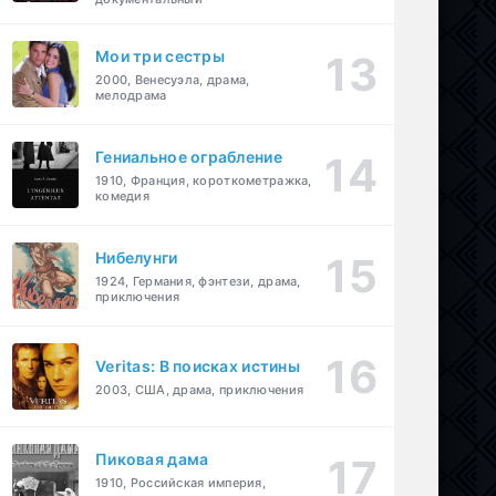
Мои три сестры
2000, Венесуэла, драма,
мелодрама
Гениальное ограбление
1910, Франция, короткометражка,
комедия
Нибелунги
1924, Германия, фэнтези, драма,
приключения
Veritas: В поисках истины
2003, США, драма, приключения
Пиковая дама
1910, Российская империя,