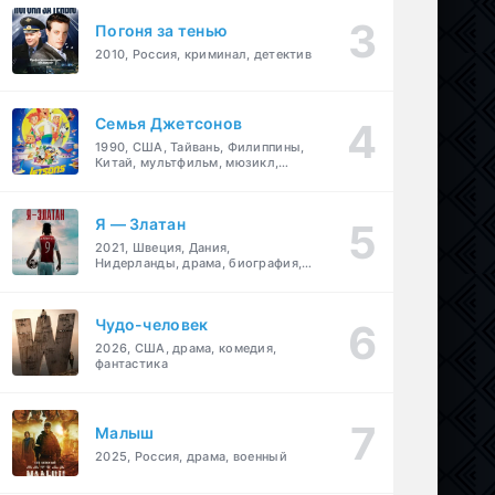
Погоня за тенью
2010, Россия, криминал, детектив
Семья Джетсонов
1990, США, Тайвань, Филиппины,
Китай, мультфильм, мюзикл,
фантастика, комедия, семейный
Я — Златан
2021, Швеция, Дания,
Нидерланды, драма, биография,
спорт
Чудо-человек
2026, США, драма, комедия,
фантастика
Малыш
2025, Россия, драма, военный