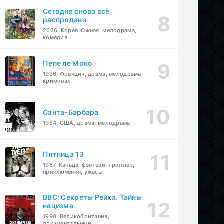
Сегодня снова всё
распродано
2026, Корея Южная, мелодрама,
комедия
Пепе ле Моко
1936, Франция, драма, мелодрама,
криминал
Санта-Барбара
1984, США, драма, мелодрама
Пятница 13
1987, Канада, фэнтези, триллер,
приключения, ужасы
BBC: Секреты Рейха. Тайны
нацизма
1998, Великобритания,
документальный