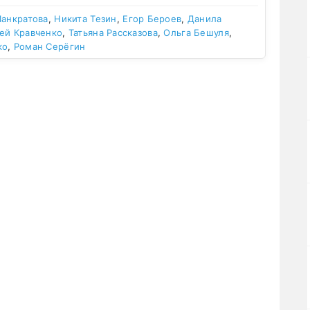
Панкратова
,
Никита Тезин
,
Егор Бероев
,
Данила
ей Кравченко
,
Татьяна Рассказова
,
Ольга Бешуля
,
ко
,
Роман Серёгин