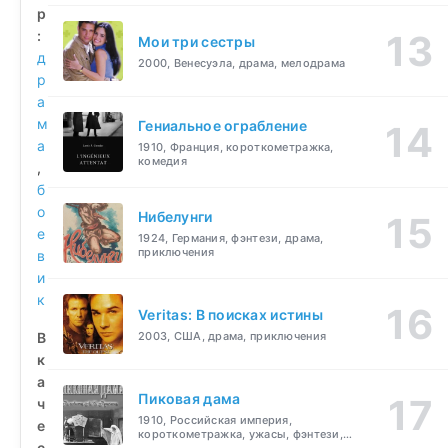
р
:
Мои три сестры
д
2000, Венесуэла, драма, мелодрама
р
а
м
Гениальное ограбление
а
1910, Франция, короткометражка,
комедия
,
б
о
Нибелунги
е
1924, Германия, фэнтези, драма,
приключения
в
и
к
Veritas: В поисках истины
В
2003, США, драма, приключения
к
а
Пиковая дама
ч
1910, Российская империя,
е
короткометражка, ужасы, фэнтези,
с
драма