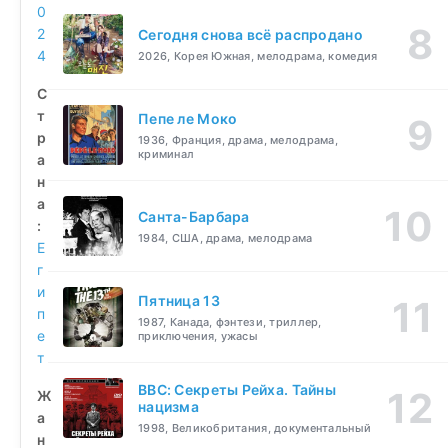
0
2
Сегодня снова всё распродано
4
2026, Корея Южная, мелодрама, комедия
С
т
Пепе ле Моко
р
1936, Франция, драма, мелодрама,
криминал
а
н
а
Санта-Барбара
:
1984, США, драма, мелодрама
Е
г
и
Пятница 13
п
1987, Канада, фэнтези, триллер,
е
приключения, ужасы
т
BBC: Секреты Рейха. Тайны
Ж
нацизма
а
1998, Великобритания, документальный
н