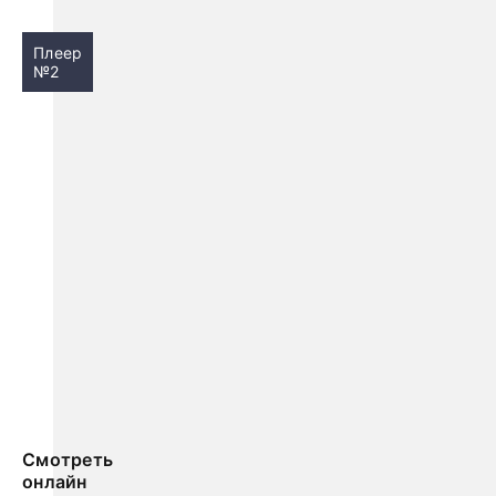
Плеер
№2
Смотреть
онлайн