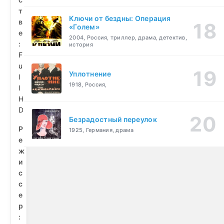
т
Ключи от бездны: Операция
в
«Голем»
е
2004, Россия, триллер, драма, детектив,
:
история
F
u
Уплотнение
l
1918, Россия,
l
H
D
Безрадостный переулок
Р
1925, Германия, драма
е
ж
и
с
с
е
р
: