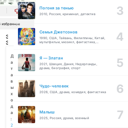
Погоня за тенью
0
2010, Россия, криминал, детектив
В избранное
Семья Джетсонов
Эль
1990, США, Тайвань, Филиппины, Китай,
Эскандрани
мультфильм, мюзикл, фантастика,
комедия, семейный
(2024)
смотреть
Д
Я — Златан
бесплатно
а
2021, Швеция, Дания, Нидерланды,
т
драма, биография, спорт
а
в
Чудо-человек
ы
2026, США, драма, комедия, фантастика
х
о
д
Малыш
а
2025, Россия, драма, военный
:
2