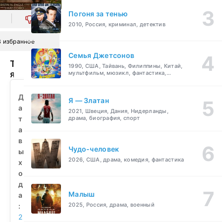
Погоня за тенью
0
2010, Россия, криминал, детектив
В избранное
Семья Джетсонов
Ты,
1990, США, Тайвань, Филиппины, Китай,
я
мультфильм, мюзикл, фантастика,
комедия, семейный
и
лето
Д
Я — Златан
в
а
2021, Швеция, Дания, Нидерланды,
Тоскане
т
драма, биография, спорт
(2026)
а
смотреть
в
бесплатно
Чудо-человек
ы
2026, США, драма, комедия, фантастика
х
о
д
Малыш
а
2025, Россия, драма, военный
:
2