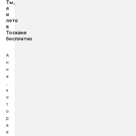
Ты,
я
и
лето
в
Тоскане
бесплатно
А
н
н
а
,
к
о
т
о
р
а
я