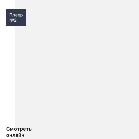
Плеер
№2
Смотреть
онлайн