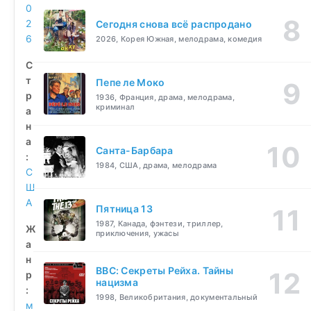
0
2
Сегодня снова всё распродано
6
2026, Корея Южная, мелодрама, комедия
С
т
Пепе ле Моко
р
1936, Франция, драма, мелодрама,
криминал
а
н
а
Санта-Барбара
:
1984, США, драма, мелодрама
С
Ш
А
Пятница 13
1987, Канада, фэнтези, триллер,
Ж
приключения, ужасы
а
н
BBC: Секреты Рейха. Тайны
р
нацизма
:
1998, Великобритания, документальный
м