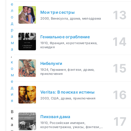
е
л
Мои три сестры
о
2000, Венесуэла, драма, мелодрама
д
р
а
Гениальное ограбление
м
1910, Франция, короткометражка,
комедия
а
,
к
Нибелунги
о
1924, Германия, фэнтези, драма,
приключения
м
е
д
Veritas: В поисках истины
и
2003, США, драма, приключения
я
В
Пиковая дама
к
1910, Российская империя,
а
короткометражка, ужасы, фэнтези,
ч
драма