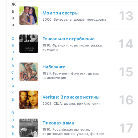
Ж
а
Мои три сестры
н
2000, Венесуэла, драма, мелодрама
р
:
ф
Гениальное ограбление
а
1910, Франция, короткометражка,
комедия
н
т
а
Нибелунги
с
1924, Германия, фэнтези, драма,
приключения
т
и
к
Veritas: В поисках истины
а
2003, США, драма, приключения
,
б
о
Пиковая дама
е
1910, Российская империя,
в
короткометражка, ужасы, фэнтези,
драма