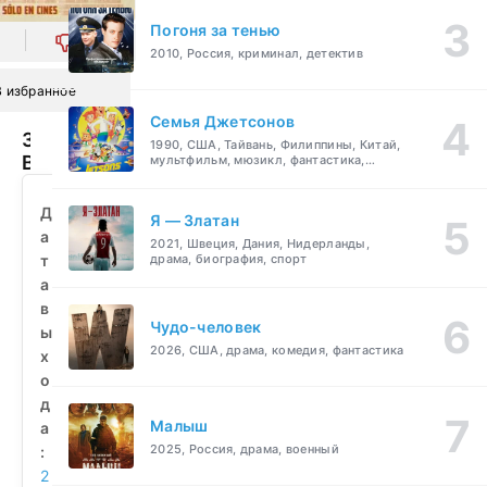
Погоня за тенью
0
2010, Россия, криминал, детектив
В избранное
Семья Джетсонов
Звездные
1990, США, Тайвань, Филиппины, Китай,
Войны:
мультфильм, мюзикл, фантастика,
комедия, семейный
Гортех
(2018)
Д
Я — Златан
смотреть
а
2021, Швеция, Дания, Нидерланды,
бесплатно
т
драма, биография, спорт
а
в
Чудо-человек
ы
2026, США, драма, комедия, фантастика
х
о
д
Малыш
а
2025, Россия, драма, военный
:
2