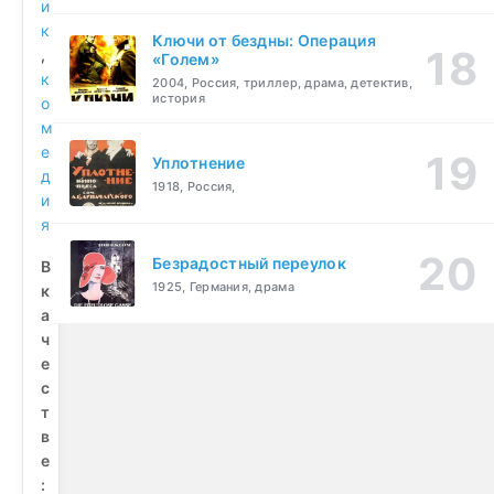
и
к
Ключи от бездны: Операция
,
«Голем»
к
2004, Россия, триллер, драма, детектив,
история
о
м
е
Уплотнение
д
1918, Россия,
и
я
Безрадостный переулок
В
1925, Германия, драма
к
а
ч
е
с
т
в
е
: