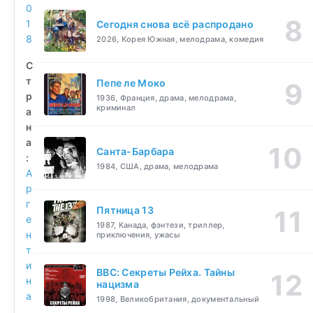
0
1
Сегодня снова всё распродано
8
2026, Корея Южная, мелодрама, комедия
С
т
Пепе ле Моко
р
1936, Франция, драма, мелодрама,
криминал
а
н
а
Санта-Барбара
:
1984, США, драма, мелодрама
А
р
г
Пятница 13
е
1987, Канада, фэнтези, триллер,
н
приключения, ужасы
т
и
BBC: Секреты Рейха. Тайны
н
нацизма
а
1998, Великобритания, документальный