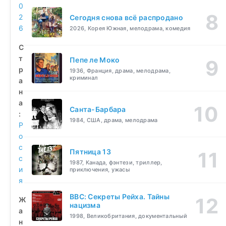
0
2
Сегодня снова всё распродано
6
2026, Корея Южная, мелодрама, комедия
С
т
Пепе ле Моко
р
1936, Франция, драма, мелодрама,
криминал
а
н
а
Санта-Барбара
:
1984, США, драма, мелодрама
Р
о
с
Пятница 13
с
1987, Канада, фэнтези, триллер,
и
приключения, ужасы
я
BBC: Секреты Рейха. Тайны
Ж
нацизма
а
1998, Великобритания, документальный
н