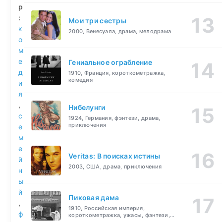
р
:
Мои три сестры
к
2000, Венесуэла, драма, мелодрама
о
м
е
Гениальное ограбление
д
1910, Франция, короткометражка,
комедия
и
я
,
Нибелунги
с
1924, Германия, фэнтези, драма,
приключения
е
м
е
Veritas: В поисках истины
й
2003, США, драма, приключения
н
ы
й
Пиковая дама
,
1910, Российская империя,
ф
короткометражка, ужасы, фэнтези,
драма