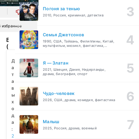
Погоня за тенью
0
2010, Россия, криминал, детектив
В избранное
Семья Джетсонов
Богатыри
1990, США, Тайвань, Филиппины, Китай,
(2026)
мультфильм, мюзикл, фантастика,
комедия, семейный
смотреть
бесплатно
Д
Я — Златан
а
2021, Швеция, Дания, Нидерланды,
т
драма, биография, спорт
а
в
Чудо-человек
ы
2026, США, драма, комедия, фантастика
х
о
д
Малыш
а
2025, Россия, драма, военный
:
2