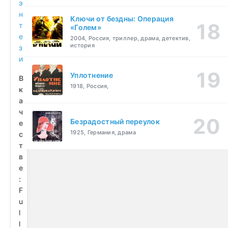
э
н
Ключи от бездны: Операция
т
«Голем»
е
2004, Россия, триллер, драма, детектив,
история
з
и
Уплотнение
В
1918, Россия,
к
а
ч
Безрадостный переулок
е
1925, Германия, драма
с
т
в
е
:
F
u
l
l