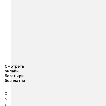
Смотреть
онлайн
Богатыри
бесплатно
С
о
в