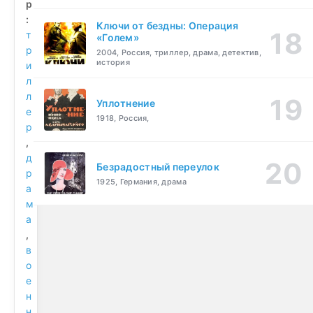
р
:
Ключи от бездны: Операция
т
«Голем»
р
2004, Россия, триллер, драма, детектив,
история
и
л
л
Уплотнение
е
1918, Россия,
р
,
д
Безрадостный переулок
р
1925, Германия, драма
а
м
а
,
в
о
е
н
н