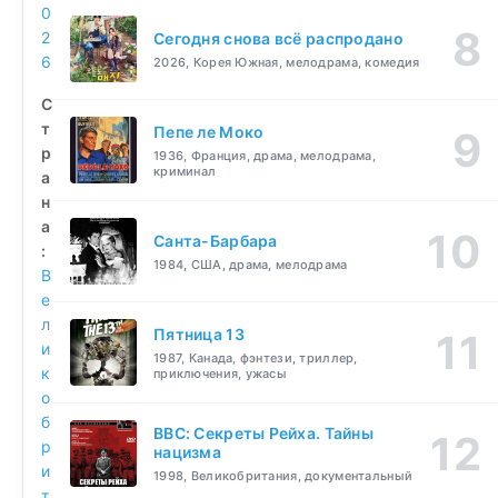
0
2
Сегодня снова всё распродано
6
2026, Корея Южная, мелодрама, комедия
С
т
Пепе ле Моко
р
1936, Франция, драма, мелодрама,
криминал
а
н
а
Санта-Барбара
:
1984, США, драма, мелодрама
В
е
л
Пятница 13
и
1987, Канада, фэнтези, триллер,
к
приключения, ужасы
о
б
BBC: Секреты Рейха. Тайны
р
нацизма
и
1998, Великобритания, документальный
т