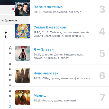
Погоня за тенью
0
2010, Россия, криминал, детектив
В избранное
Семья Джетсонов
Давление
1990, США, Тайвань, Филиппины, Китай,
(2026)
мультфильм, мюзикл, фантастика,
комедия, семейный
смотреть
бесплатно
Д
Я — Златан
а
2021, Швеция, Дания, Нидерланды,
т
драма, биография, спорт
а
в
Чудо-человек
ы
2026, США, драма, комедия, фантастика
х
о
д
Малыш
а
2025, Россия, драма, военный
:
2