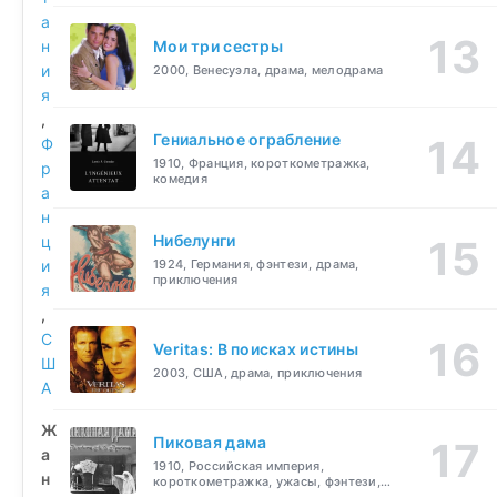
а
н
Мои три сестры
и
2000, Венесуэла, драма, мелодрама
я
,
Гениальное ограбление
Ф
1910, Франция, короткометражка,
р
комедия
а
н
Нибелунги
ц
и
1924, Германия, фэнтези, драма,
приключения
я
,
С
Veritas: В поисках истины
Ш
2003, США, драма, приключения
А
Ж
Пиковая дама
а
1910, Российская империя,
н
короткометражка, ужасы, фэнтези,
драма