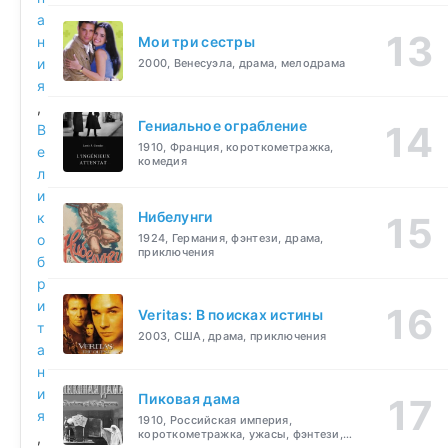
а
н
Мои три сестры
и
2000, Венесуэла, драма, мелодрама
я
,
Гениальное ограбление
В
1910, Франция, короткометражка,
е
комедия
л
и
Нибелунги
к
о
1924, Германия, фэнтези, драма,
приключения
б
р
и
Veritas: В поисках истины
т
2003, США, драма, приключения
а
н
и
Пиковая дама
я
1910, Российская империя,
короткометражка, ужасы, фэнтези,
,
драма