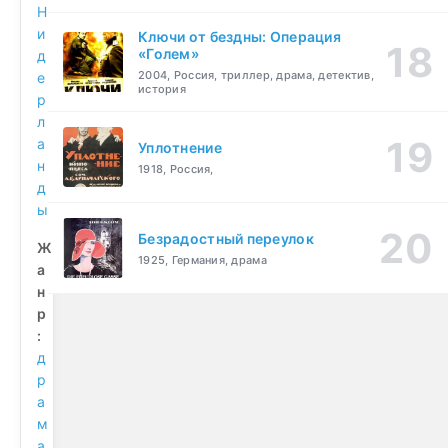
Н
и
Ключи от бездны: Операция
«Голем»
д
2004, Россия, триллер, драма, детектив,
е
история
р
л
а
Уплотнение
н
1918, Россия,
д
ы
Безрадостный переулок
Ж
1925, Германия, драма
а
н
р
:
д
р
а
м
а