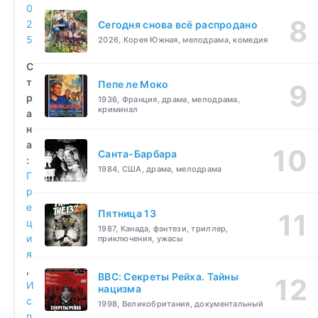
0
2
Сегодня снова всё распродано
5
2026, Корея Южная, мелодрама, комедия
С
т
Пепе ле Моко
р
1936, Франция, драма, мелодрама,
криминал
а
н
а
Санта-Барбара
:
1984, США, драма, мелодрама
Г
р
е
Пятница 13
ц
1987, Канада, фэнтези, триллер,
и
приключения, ужасы
я
,
BBC: Секреты Рейха. Тайны
И
нацизма
с
1998, Великобритания, документальный
п