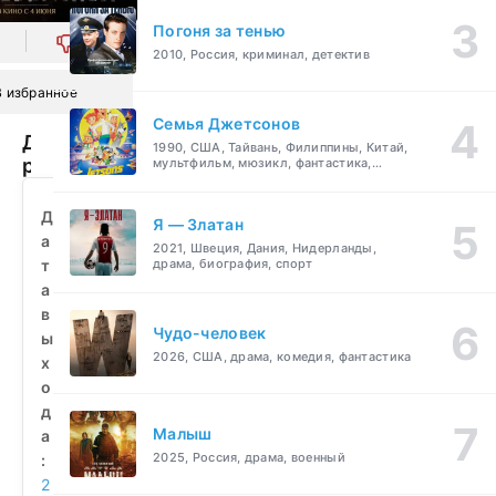
Погоня за тенью
0
2010, Россия, криминал, детектив
В избранное
Семья Джетсонов
День
1990, США, Тайвань, Филиппины, Китай,
рождения
мультфильм, мюзикл, фантастика,
комедия, семейный
(2025)
смотреть
Д
Я — Златан
бесплатно
а
2021, Швеция, Дания, Нидерланды,
т
драма, биография, спорт
а
в
Чудо-человек
ы
2026, США, драма, комедия, фантастика
х
о
д
Малыш
а
2025, Россия, драма, военный
:
2