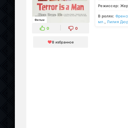
Режиссер:
Жер
В ролях:
Френс
Фильм
мл.
,
Лилия Дю
0
0
В избранное