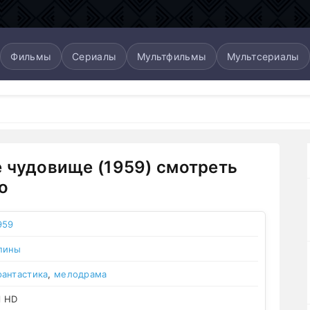
Фильмы
Сериалы
Мультфильмы
Мультсериалы
 чудовище (1959) смотреть
о
959
пины
фантастика
,
мелодрама
l HD