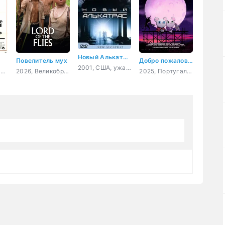
Новый Алькатрас
Повелитель мух
Добро пожаловать в Декорадо
2001, США, ужасы, фантастика, боевик, триллер
1982, США, драма, комедия, криминал, военный
2026, Великобритания, триллер, драма
2025, Португалия, Испания, мультфильм, ужасы, фэнтези, комедия