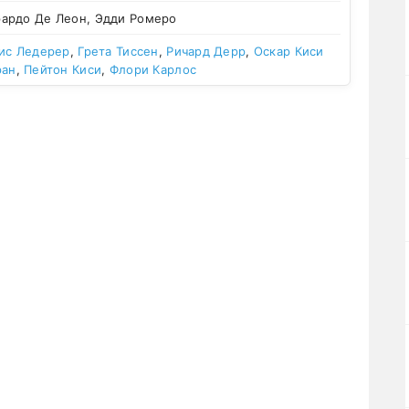
ардо Де Леон, Эдди Ромеро
ис Ледерер
,
Грета Тиссен
,
Ричард Дерр
,
Оскар Киси
ран
,
Пейтон Киси
,
Флори Карлос