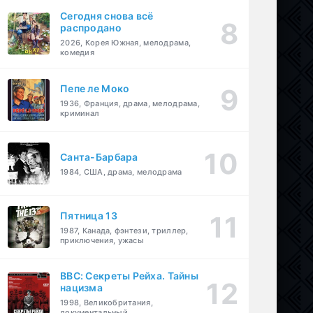
Сегодня снова всё
распродано
2026, Корея Южная, мелодрама,
комедия
Пепе ле Моко
1936, Франция, драма, мелодрама,
криминал
Санта-Барбара
1984, США, драма, мелодрама
Пятница 13
1987, Канада, фэнтези, триллер,
приключения, ужасы
BBC: Секреты Рейха. Тайны
нацизма
1998, Великобритания,
документальный