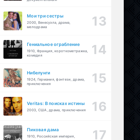
Мои три сестры
2000, Венесуэла, драма,
мелодрама
Гениальное ограбление
1910, Франция, короткометражка,
комедия
Нибелунги
1924, Германия, фэнтези, драма,
приключения
Veritas: В поисках истины
2003, США, драма, приключения
Пиковая дама
1910, Российская империя,