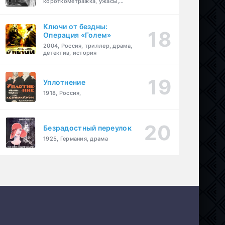
короткометражка, ужасы,
фэнтези, драма
Ключи от бездны:
Операция «Голем»
2004, Россия, триллер, драма,
детектив, история
Уплотнение
1918, Россия,
Безрадостный переулок
1925, Германия, драма