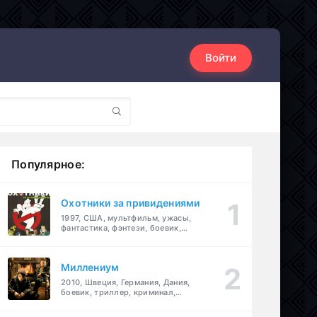
Войти
Популярное:
Охотники за привидениями
1997, США, мультфильм, ужасы,
фантастика, фэнтези, боевик,
комедия, приключения, семейный
Миллениум
2010, Швеция, Германия, Дания,
боевик, триллер, криминал,
детектив