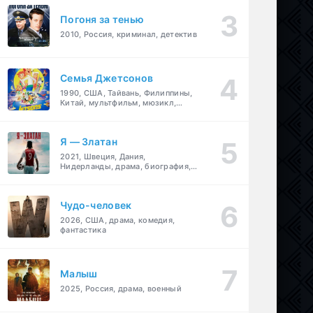
Погоня за тенью
2010, Россия, криминал, детектив
Семья Джетсонов
1990, США, Тайвань, Филиппины,
Китай, мультфильм, мюзикл,
фантастика, комедия, семейный
Я — Златан
2021, Швеция, Дания,
Нидерланды, драма, биография,
спорт
Чудо-человек
2026, США, драма, комедия,
фантастика
Малыш
2025, Россия, драма, военный