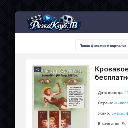
Мультсериалы
Кровавое
HD
бесплатн
Дата выхода:
1
Страна:
Филип
Жанр:
ужасы
,
В качестве:
Ful