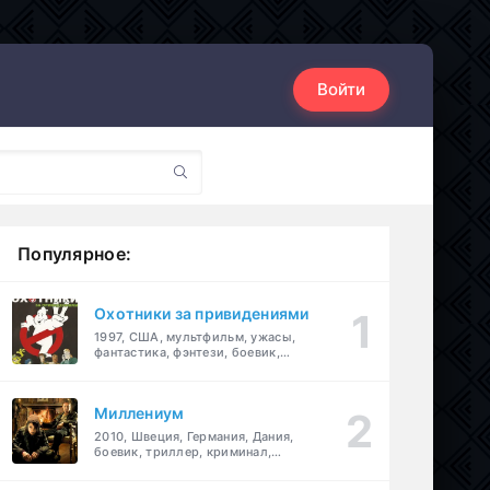
Войти
Популярное:
Охотники за привидениями
1997, США, мультфильм, ужасы,
фантастика, фэнтези, боевик,
комедия, приключения, семейный
Миллениум
2010, Швеция, Германия, Дания,
боевик, триллер, криминал,
детектив