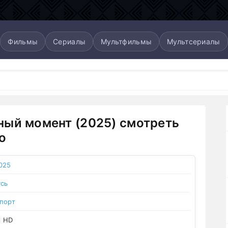
Фильмы
Сериалы
Мультфильмы
Мультсериалы
ый момент (2025) смотреть
о
025
сь
порт
l HD