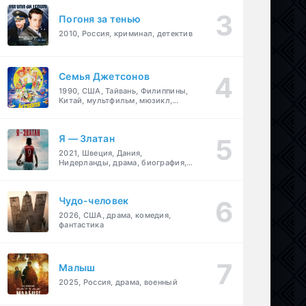
Погоня за тенью
2010, Россия, криминал, детектив
Семья Джетсонов
1990, США, Тайвань, Филиппины,
Китай, мультфильм, мюзикл,
фантастика, комедия, семейный
Я — Златан
2021, Швеция, Дания,
Нидерланды, драма, биография,
спорт
Чудо-человек
2026, США, драма, комедия,
фантастика
Малыш
2025, Россия, драма, военный