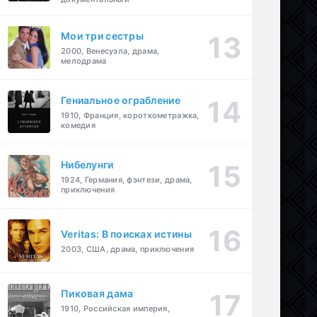
Мои три сестры
2000, Венесуэла, драма,
мелодрама
Гениальное ограбление
1910, Франция, короткометражка,
комедия
Нибелунги
1924, Германия, фэнтези, драма,
приключения
Veritas: В поисках истины
2003, США, драма, приключения
Пиковая дама
1910, Российская империя,