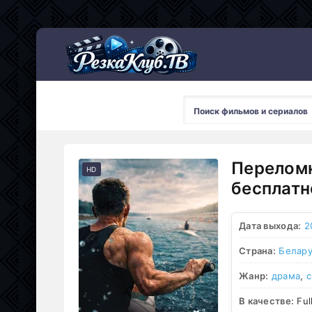
Мультсериалы
Переломн
HD
бесплатн
Дата выхода:
2
Страна:
Белару
Жанр:
драма
,
с
В качестве:
Ful