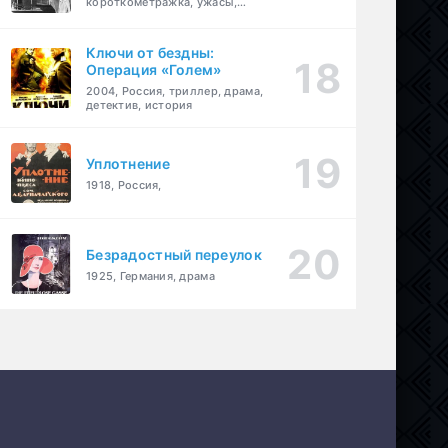
короткометражка, ужасы,
фэнтези, драма
Ключи от бездны:
Операция «Голем»
2004, Россия, триллер, драма,
детектив, история
Уплотнение
1918, Россия,
Безрадостный переулок
1925, Германия, драма