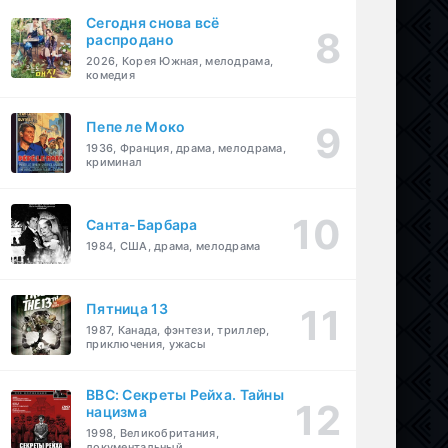
Сегодня снова всё
распродано
2026, Корея Южная, мелодрама,
комедия
Пепе ле Моко
1936, Франция, драма, мелодрама,
криминал
Санта-Барбара
1984, США, драма, мелодрама
Пятница 13
1987, Канада, фэнтези, триллер,
приключения, ужасы
BBC: Секреты Рейха. Тайны
нацизма
1998, Великобритания,
документальный