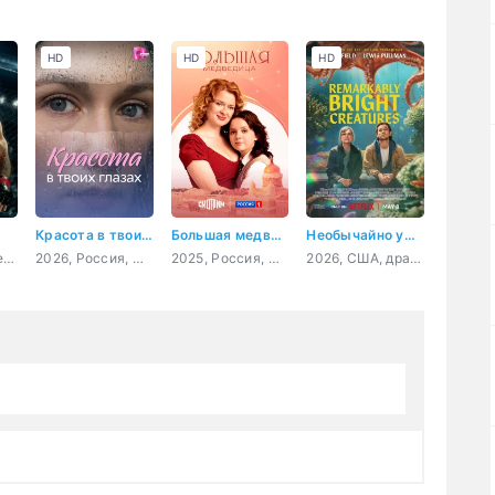
HD
HD
HD
Красота в твоих глазах
Большая медведица
Необычайно умные создания
2026, США, боевик, драма, спорт
2026, Россия, мелодрама
2025, Россия, мелодрама
2026, США, драма, комедия