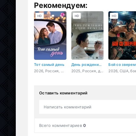
Рекомендуем:
HD
HD
HD
Тот самый день
День рождения Сидни Люмета
Бой со зверем
2026, Россия, мелодрама
2025, Россия, драма
Оставить комментарий
Написать комментарий
Всего комментариев
0