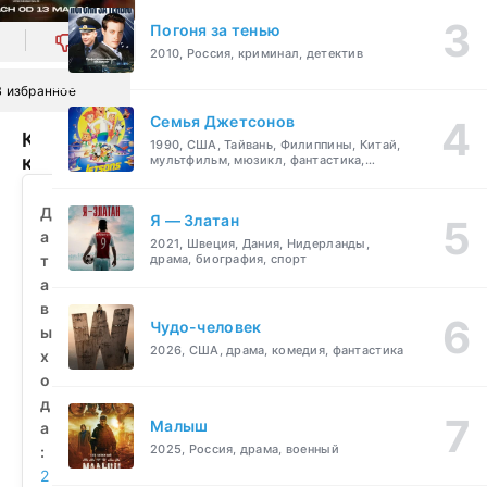
Погоня за тенью
0
2010, Россия, криминал, детектив
В избранное
Семья Джетсонов
Король
1990, США, Тайвань, Филиппины, Китай,
кайфа
мультфильм, мюзикл, фантастика,
комедия, семейный
(2026)
смотреть
Д
Я — Златан
бесплатно
а
2021, Швеция, Дания, Нидерланды,
т
драма, биография, спорт
а
в
Чудо-человек
ы
2026, США, драма, комедия, фантастика
х
о
д
Малыш
а
2025, Россия, драма, военный
:
2