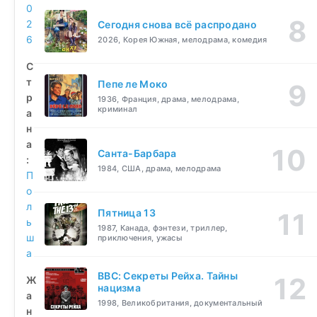
0
2
Сегодня снова всё распродано
6
2026, Корея Южная, мелодрама, комедия
С
т
Пепе ле Моко
р
1936, Франция, драма, мелодрама,
криминал
а
н
а
Санта-Барбара
:
1984, США, драма, мелодрама
П
о
л
Пятница 13
ь
1987, Канада, фэнтези, триллер,
ш
приключения, ужасы
а
BBC: Секреты Рейха. Тайны
Ж
нацизма
а
1998, Великобритания, документальный
н