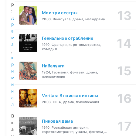
р
:
Мои три сестры
д
2000, Венесуэла, драма, мелодрама
р
а
м
Гениальное ограбление
а
1910, Франция, короткометражка,
комедия
,
к
р
Нибелунги
и
1924, Германия, фэнтези, драма,
приключения
м
и
н
Veritas: В поисках истины
а
2003, США, драма, приключения
л
В
Пиковая дама
к
1910, Российская империя,
а
короткометражка, ужасы, фэнтези,
ч
драма