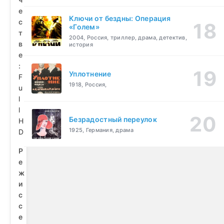
е
Ключи от бездны: Операция
с
«Голем»
т
2004, Россия, триллер, драма, детектив,
в
история
е
:
Уплотнение
F
1918, Россия,
u
l
l
Безрадостный переулок
H
1925, Германия, драма
D
Р
е
ж
и
с
с
е