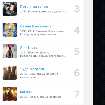
Погоня за тенью
2010, Россия, криминал, детектив
Семья Джетсонов
1990, США, Тайвань, Филиппины,
Китай, мультфильм, мюзикл,
фантастика, комедия, семейный
Я — Златан
2021, Швеция, Дания,
Нидерланды, драма, биография,
спорт
Чудо-человек
2026, США, драма, комедия,
фантастика
Малыш
2025, Россия, драма, военный