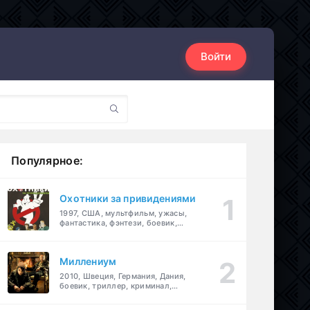
Войти
Популярное:
Охотники за привидениями
1997, США, мультфильм, ужасы,
фантастика, фэнтези, боевик,
комедия, приключения, семейный
Миллениум
2010, Швеция, Германия, Дания,
боевик, триллер, криминал,
детектив