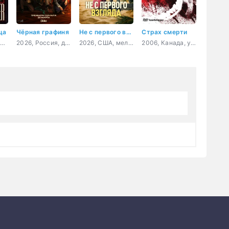
ца
Чёрная графиня
Не с первого взгляда
Страх смерти
1992, США, триллер, криминал
2026, Россия, детектив, триллер
2026, США, мелодрама, комедия
2006, Канада, ужасы, триллер