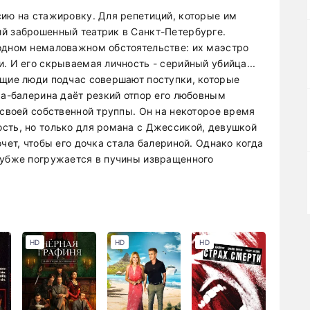
сию на стажировку. Для репетиций, которые им
й заброшенный театрик в Санкт-Петербурге.
одном немаловажном обстоятельстве: их маэстро
. И его скрываемая личность - серийный убийца...
ющие люди подчас совершают поступки, которые
ма-балерина даёт резкий отпор его любовным
 своей собственной труппы. Он на некоторое время
сть, но только для романа с Джессикой, девушкой
чет, чтобы его дочка стала балериной. Однако когда
лубже погружается в пучины извращенного
HD
HD
HD