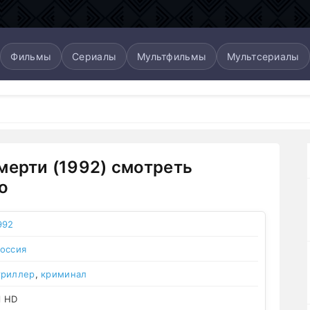
Фильмы
Сериалы
Мультфильмы
Мультсериалы
мерти (1992) смотреть
о
992
оссия
триллер
,
криминал
l HD