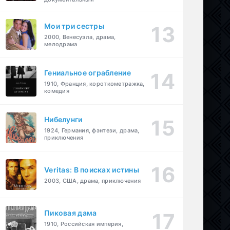
Мои три сестры
2000, Венесуэла, драма,
мелодрама
Гениальное ограбление
1910, Франция, короткометражка,
комедия
Нибелунги
1924, Германия, фэнтези, драма,
приключения
Veritas: В поисках истины
2003, США, драма, приключения
Пиковая дама
1910, Российская империя,