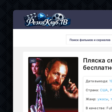
Мультсериалы
Пляска с
HD
бесплатн
Дата выхода:
1
Страна:
США
,
Р
Жанр:
ужасы
,
В качестве:
Ful