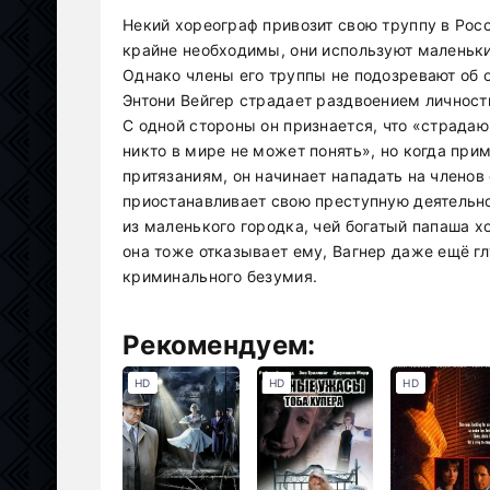
Некий хореограф привозит свою труппу в Рос
крайне необходимы, они используют маленьки
Однако члены его труппы не подозревают об 
Энтони Вейгер страдает раздвоением личности
С одной стороны он признается, что «страда
никто в мире не может понять», но когда при
притязаниям, он начинает нападать на членов
приостанавливает свою преступную деятельно
из маленького городка, чей богатый папаша хо
она тоже отказывает ему, Вагнер даже ещё г
криминального безумия.
Рекомендуем:
HD
HD
HD