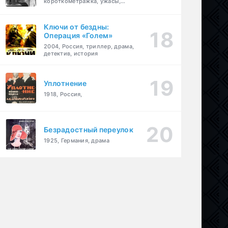
короткометражка, ужасы,
фэнтези, драма
Ключи от бездны:
Операция «Голем»
2004, Россия, триллер, драма,
детектив, история
Уплотнение
1918, Россия,
Безрадостный переулок
1925, Германия, драма