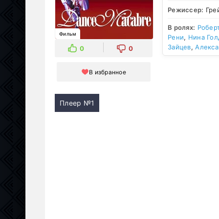
Режиссер:
Гре
В ролях:
Робер
Фильм
Рени
,
Нина Го
Зайцев
,
Алекса
0
0
В избранное
Плеер №1