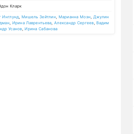
йдон Кларк
т Инглунд
,
Мишель Зейтлин
,
Марианна Моэн
,
Джулин
лдман
,
Ирина Лаврентьева
,
Александр Сергеев
,
Вадим
ндр Усанов
,
Ирина Сабанова