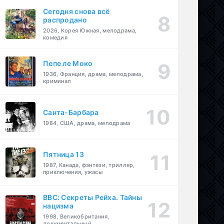
Сегодня снова всё
распродано
2026, Корея Южная, мелодрама,
комедия
Пепе ле Моко
1936, Франция, драма, мелодрама,
криминал
Санта-Барбара
1984, США, драма, мелодрама
Пятница 13
1987, Канада, фэнтези, триллер,
приключения, ужасы
BBC: Секреты Рейха. Тайны
нацизма
1998, Великобритания,
документальный