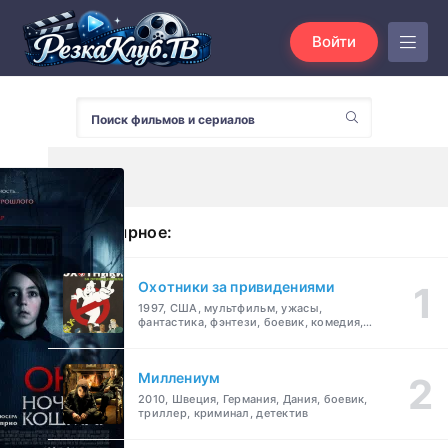
Войти
Популярное:
Охотники за привидениями
1997, США, мультфильм, ужасы,
фантастика, фэнтези, боевик, комедия,
приключения, семейный
Миллениум
2010, Швеция, Германия, Дания, боевик,
триллер, криминал, детектив