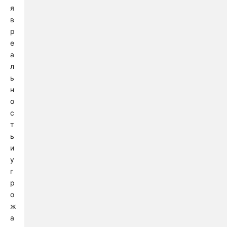
я
в
р
е
а
л
ь
н
о
с
т
ь
и
у
г
р
о
ж
а