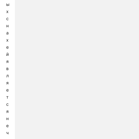
ы
х
с
н
а
х
е
й
я
в
л
я
е
т
с
я
н
е
ч