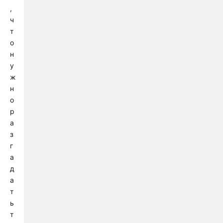
,
ч
т
о
н
у
ж
н
о
р
а
з
г
а
д
а
т
ь
т