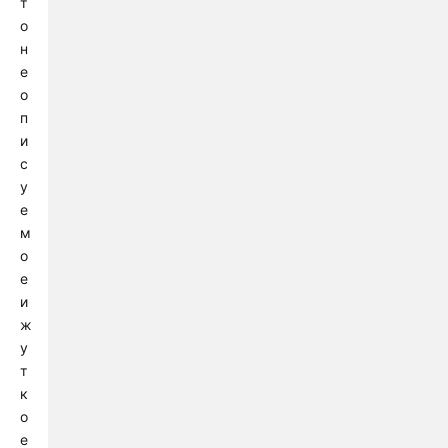
т
о
н
е
о
п
и
с
у
е
м
о
е
и
ж
у
т
к
о
е