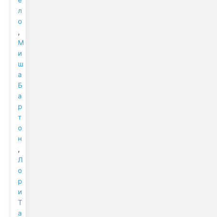
л
о
,
М
и
ш
а
Б
а
р
т
о
н
,
Л
о
р
и
Т
а