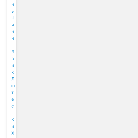
н
ь
Ч
и
н
н
,
Э
р
и
к
Л
ю
т
е
с
,
К
и
Х