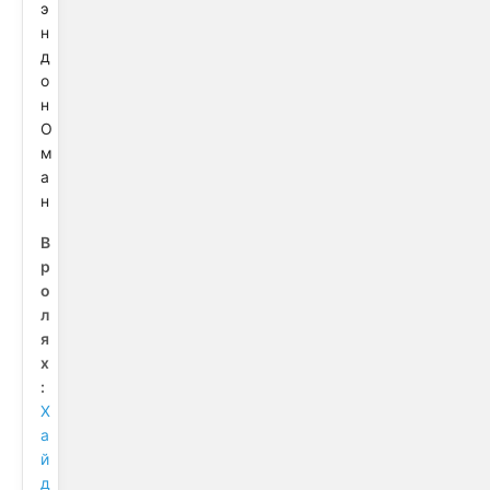
э
н
д
о
н
О
м
а
н
В
р
о
л
я
х
:
Х
а
й
д