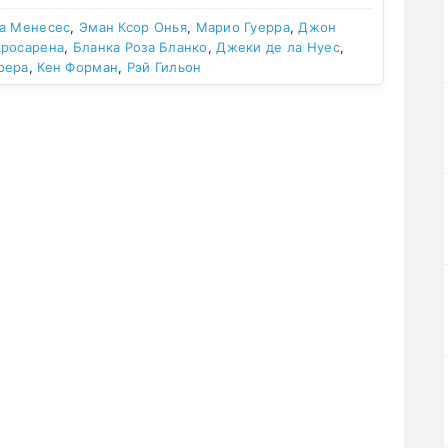
а Менесес
,
Эман Ксор Онья
,
Марио Гуерра
,
Джон
Аросарена
,
Бланка Роза Бланко
,
Джеки де ла Нуес
,
рера
,
Кен Форман
,
Рэй Гильон