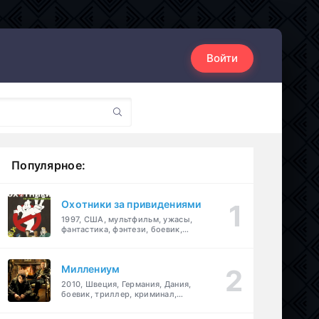
Войти
Популярное:
Охотники за привидениями
1997, США, мультфильм, ужасы,
фантастика, фэнтези, боевик,
комедия, приключения, семейный
Миллениум
2010, Швеция, Германия, Дания,
боевик, триллер, криминал,
детектив