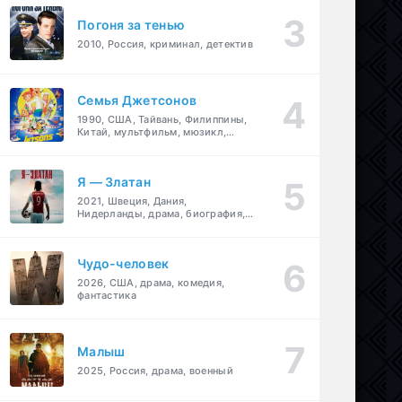
Погоня за тенью
2010, Россия, криминал, детектив
Семья Джетсонов
1990, США, Тайвань, Филиппины,
Китай, мультфильм, мюзикл,
фантастика, комедия, семейный
Я — Златан
2021, Швеция, Дания,
Нидерланды, драма, биография,
спорт
Чудо-человек
2026, США, драма, комедия,
фантастика
Малыш
2025, Россия, драма, военный