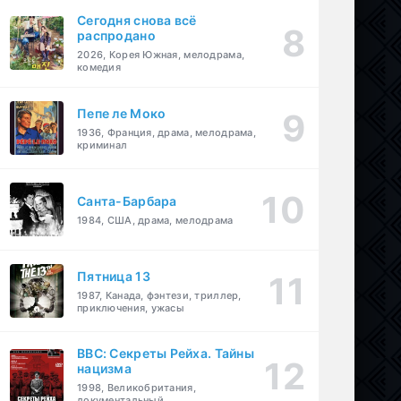
Сегодня снова всё
распродано
2026, Корея Южная, мелодрама,
комедия
Пепе ле Моко
1936, Франция, драма, мелодрама,
криминал
Санта-Барбара
1984, США, драма, мелодрама
Пятница 13
1987, Канада, фэнтези, триллер,
приключения, ужасы
BBC: Секреты Рейха. Тайны
нацизма
1998, Великобритания,
документальный