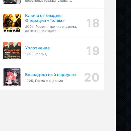
короткометражка, ужасы,
фэнтези, драма
Ключи от бездны:
Операция «Голем»
2004, Россия, триллер, драма,
детектив, история
Уплотнение
1918, Россия,
Безрадостный переулок
1925, Германия, драма