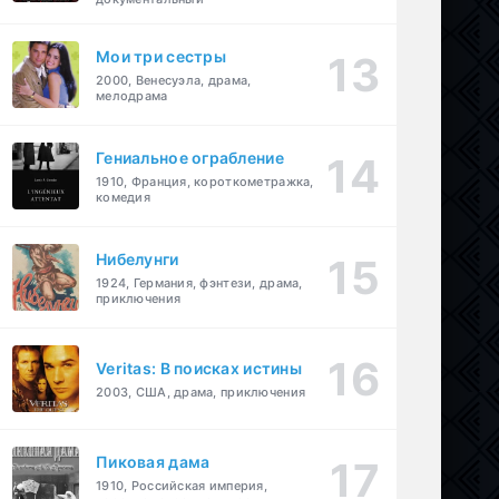
Мои три сестры
2000, Венесуэла, драма,
мелодрама
Гениальное ограбление
1910, Франция, короткометражка,
комедия
Нибелунги
1924, Германия, фэнтези, драма,
приключения
Veritas: В поисках истины
2003, США, драма, приключения
Пиковая дама
1910, Российская империя,