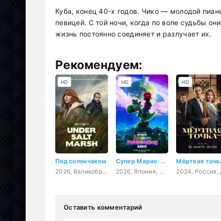
Куба, конец 40-х годов. Чико — молодой пиан
певицей. С той ночи, когда по воле судьбы он
жизнь постоянно соединяет и разлучает их.
Рекомендуем:
HD
HD
HD
Под солончаком
Супер Марио: Галактическое кино
Мёртвая точк
2026, Великобритания, детектив, драма, криминал
2026, Япония, США, мультфильм, фэнтези, комедия, приключения, семейный
Оставить комментарий