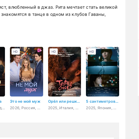
ист, влюбленный в джаз. Рита мечтает стать великой
и знакомятся в танце в одном из клубов Гаваны,
HD
HD
HD
а
Это не мой муж
Орёл или решка?
5 сантиметров в секунду
2024, Россия, детектив
2026, Россия, мелодрама
2025, Италия, США, драма, вестерн
2025, Япония, мелодрама, драма