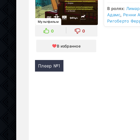
В ролях:
Лимар
Адамс
,
Ренни 
Ригоберто Фер
Мультфильм
0
0
В избранное
Плеер №1