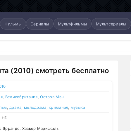
Фильмы
Сериалы
Мультфильмы
Мультсериалы
ита (2010) смотреть бесплатно
010
ия
,
Великобритания
,
Остров Мэн
льм
,
драма
,
мелодрама
,
криминал
,
музыка
l HD
 Эррандо, Хавьер Марискаль