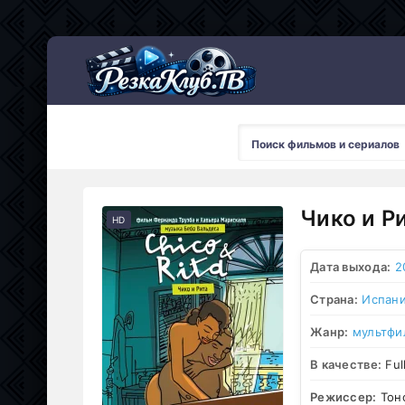
Мультсериалы
Чико и Р
HD
Дата выхода:
2
Страна:
Испан
Жанр:
мультфи
В качестве:
Ful
Режиссер:
Тоно