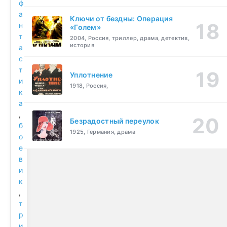
ф
а
Ключи от бездны: Операция
н
«Голем»
т
2004, Россия, триллер, драма, детектив,
история
а
с
т
Уплотнение
и
1918, Россия,
к
а
,
Безрадостный переулок
б
1925, Германия, драма
о
е
в
и
к
,
т
р
и