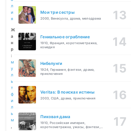
л
и
Мои три сестры
я
2000, Венесуэла, драма, мелодрама
Ж
а
Гениальное ограбление
н
1910, Франция, короткометражка,
комедия
р
:
м
Нибелунги
у
1924, Германия, фэнтези, драма,
приключения
л
ь
т
Veritas: В поисках истины
ф
2003, США, драма, приключения
и
л
ь
Пиковая дама
м
1910, Российская империя,
,
короткометражка, ужасы, фэнтези,
драма