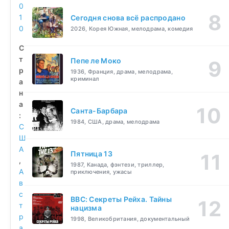
0
1
Сегодня снова всё распродано
0
2026, Корея Южная, мелодрама, комедия
С
т
Пепе ле Моко
р
1936, Франция, драма, мелодрама,
криминал
а
н
а
Санта-Барбара
:
1984, США, драма, мелодрама
С
Ш
А
Пятница 13
,
1987, Канада, фэнтези, триллер,
А
приключения, ужасы
в
с
BBC: Секреты Рейха. Тайны
т
нацизма
р
1998, Великобритания, документальный
а