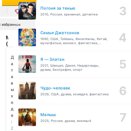
Погоня за тенью
0
2010, Россия, криминал, детектив
В избранное
Семья Джетсонов
Мегамозг
1990, США, Тайвань, Филиппины, Китай,
(2010)
мультфильм, мюзикл, фантастика,
комедия, семейный
смотреть
бесплатно
Д
Я — Златан
а
2021, Швеция, Дания, Нидерланды,
т
драма, биография, спорт
а
в
Чудо-человек
ы
2026, США, драма, комедия, фантастика
х
о
д
Малыш
а
2025, Россия, драма, военный
:
2