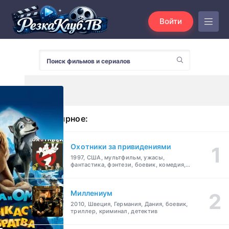
Войти
Популярное:
Охотники за привидениями
1997, США, мультфильм, ужасы,
фантастика, фэнтези, боевик, комедия,
приключения, семейный
Миллениум
2010, Швеция, Германия, Дания, боевик,
триллер, криминал, детектив