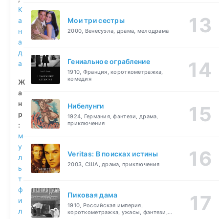
К
а
Мои три сестры
н
2000, Венесуэла, драма, мелодрама
а
д
Гениальное ограбление
а
1910, Франция, короткометражка,
комедия
Ж
а
н
Нибелунги
р
1924, Германия, фэнтези, драма,
приключения
:
м
у
Veritas: В поисках истины
л
2003, США, драма, приключения
ь
т
ф
Пиковая дама
и
1910, Российская империя,
л
короткометражка, ужасы, фэнтези,
драма