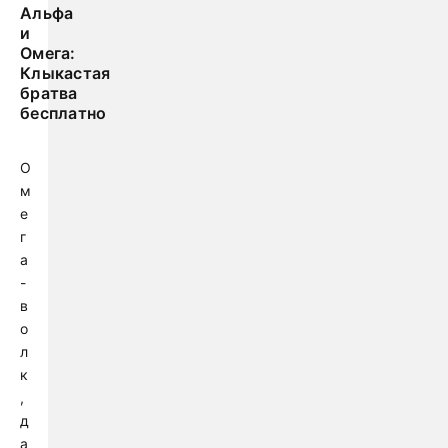
Альфа
и
Омега:
Клыкастая
братва
бесплатно
О
м
е
г
а
-
в
о
л
к
,
д
а