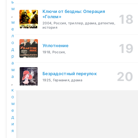
ь
м
Ключи от бездны: Операция
,
«Голем»
м
2004, Россия, триллер, драма, детектив,
история
е
л
о
Уплотнение
д
1918, Россия,
р
а
м
Безрадостный переулок
а
1925, Германия, драма
,
к
о
м
е
д
и
я
,