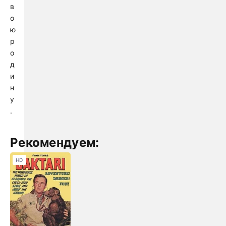
в
о
ю
р
о
д
и
н
у
.
Рекомендуем:
HD