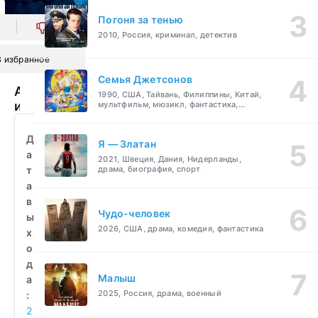
Погоня за тенью
0
2010, Россия, криминал, детектив
В избранное
Семья Джетсонов
Альфа
1990, США, Тайвань, Филиппины, Китай,
и
мультфильм, мюзикл, фантастика,
комедия, семейный
Омега:
Клыкастая
Д
Я — Златан
братва
а
2021, Швеция, Дания, Нидерланды,
(2010)
т
драма, биография, спорт
смотреть
а
бесплатно
в
Чудо-человек
ы
2026, США, драма, комедия, фантастика
х
о
д
Малыш
а
2025, Россия, драма, военный
:
2