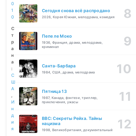
0
1
Сегодня снова всё распродано
0
2026, Корея Южная, мелодрама, комедия
С
т
Пепе ле Моко
р
1936, Франция, драма, мелодрама,
криминал
а
н
а
Санта-Барбара
:
1984, США, драма, мелодрама
С
Ш
А
Пятница 13
,
1987, Канада, фэнтези, триллер,
И
приключения, ужасы
н
д
BBC: Секреты Рейха. Тайны
и
нацизма
я
1998, Великобритания, документальный
,