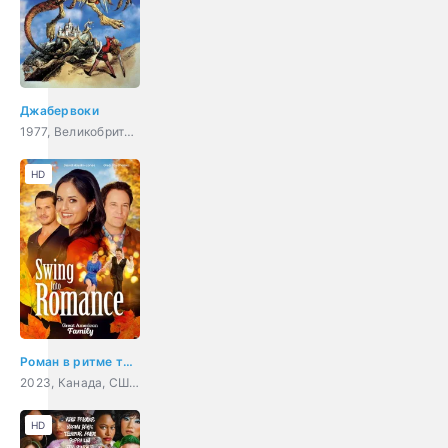
Джабервоки
1977, Великобритания, фэнтези, комедия, приключения
HD
Роман в ритме танца
2023, Канада, США, драма
HD