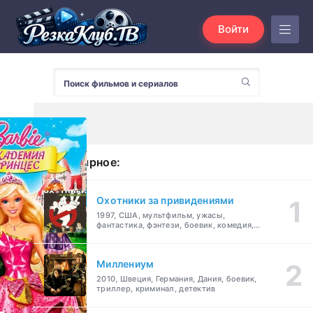
Войти
Популярное:
Охотники за привидениями
1997, США, мультфильм, ужасы,
фантастика, фэнтези, боевик, комедия,
приключения, семейный
Миллениум
2010, Швеция, Германия, Дания, боевик,
триллер, криминал, детектив