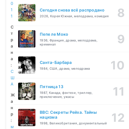
0
1
Сегодня снова всё распродано
1
2026, Корея Южная, мелодрама, комедия
С
т
Пепе ле Моко
р
1936, Франция, драма, мелодрама,
криминал
а
н
а
Санта-Барбара
:
1984, США, драма, мелодрама
С
Ш
А
Пятница 13
1987, Канада, фэнтези, триллер,
Ж
приключения, ужасы
а
н
BBC: Секреты Рейха. Тайны
р
нацизма
:
1998, Великобритания, документальный
м