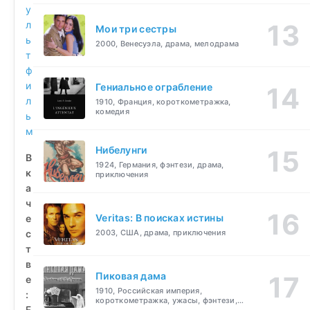
у
л
Мои три сестры
ь
2000, Венесуэла, драма, мелодрама
т
ф
и
Гениальное ограбление
л
1910, Франция, короткометражка,
комедия
ь
м
Нибелунги
В
1924, Германия, фэнтези, драма,
к
приключения
а
ч
Veritas: В поисках истины
е
с
2003, США, драма, приключения
т
в
Пиковая дама
е
1910, Российская империя,
:
короткометражка, ужасы, фэнтези,
F
драма