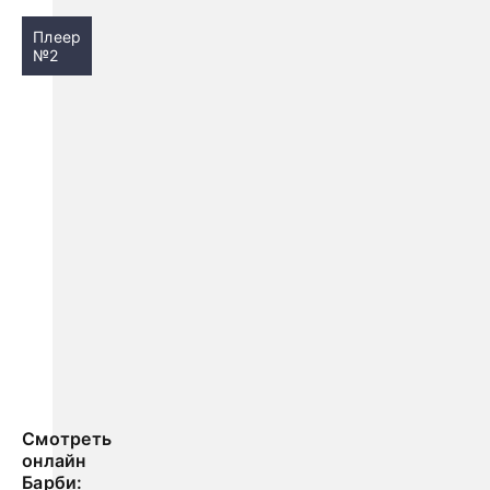
Плеер
№2
Смотреть
онлайн
Барби: