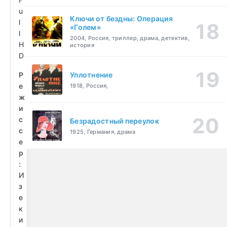
u
Ключи от бездны: Операция
l
«Голем»
l
2004, Россия, триллер, драма, детектив,
H
история
D
Р
Уплотнение
е
1918, Россия,
ж
и
с
Безрадостный переулок
с
1925, Германия, драма
е
р
:
И
з
е
к
и