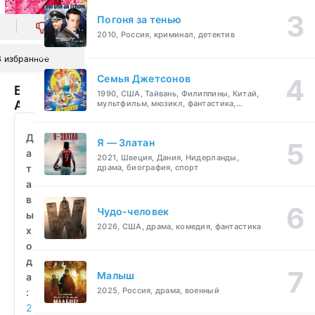
Погоня за тенью
0
2010, Россия, криминал, детектив
В избранное
Семья Джетсонов
Барби:
1990, США, Тайвань, Филиппины, Китай,
Академия
мультфильм, мюзикл, фантастика,
комедия, семейный
принцесс
(2011)
Д
Я — Златан
смотреть
а
2021, Швеция, Дания, Нидерланды,
бесплатно
т
драма, биография, спорт
а
в
Чудо-человек
ы
2026, США, драма, комедия, фантастика
х
о
д
Малыш
а
2025, Россия, драма, военный
:
2