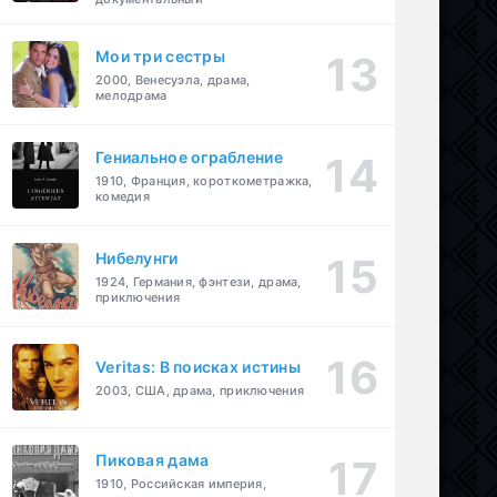
Мои три сестры
2000, Венесуэла, драма,
мелодрама
Гениальное ограбление
1910, Франция, короткометражка,
комедия
Нибелунги
1924, Германия, фэнтези, драма,
приключения
Veritas: В поисках истины
2003, США, драма, приключения
Пиковая дама
1910, Российская империя,