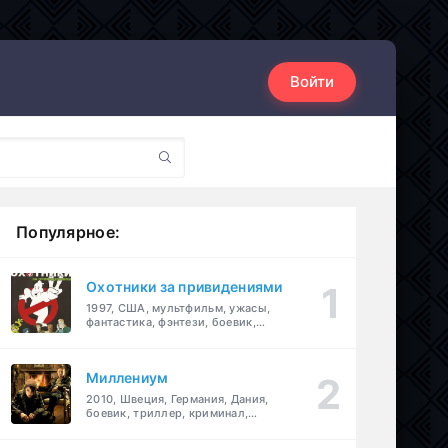
Войти
Популярное:
Охотники за привидениями
1997, США, мультфильм, ужасы,
фантастика, фэнтези, боевик,
комедия, приключения, семейный
Миллениум
2010, Швеция, Германия, Дания,
боевик, триллер, криминал,
детектив