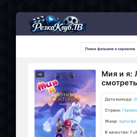
Мультсериалы
Мия и я:
HD
смотреть
Дата выхода:
2
Страна:
Герма
Жанр:
мультфи
В качестве:
Ful