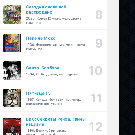
Сегодня снова всё
распродано
2026, Корея Южная, мелодрама,
комедия
Пепе ле Моко
1936, Франция, драма, мелодрама,
криминал
Санта-Барбара
1984, США, драма, мелодрама
Пятница 13
1987, Канада, фэнтези, триллер,
приключения, ужасы
BBC: Секреты Рейха. Тайны
нацизма
1998, Великобритания,
документальный