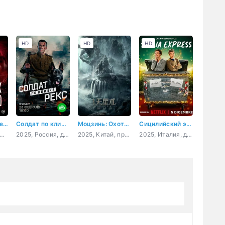
HD
HD
HD
Ночь живых мертвецов 2.0
Солдат по кличке Рекс
Моцзинь: Охотники за легендами
Сицилийский экспресс
026, США, ужасы
2025, Россия, драма, военный
2025, Китай, приключения, фэнтези
2025, Италия, драма, комедия