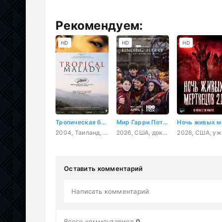
Рекомендуем:
HD
HD
HD
Тропическая болезнь
Мир Гарри Поттера: Мастерство, стоящее за магией
2004, Таиланд, Франция, Германия, Италия, фэнтези, драма, мелодрама
2026, США, документальный, короткометражка
2
Оставить комментарий
Написать комментарий
Всего комментариев
0