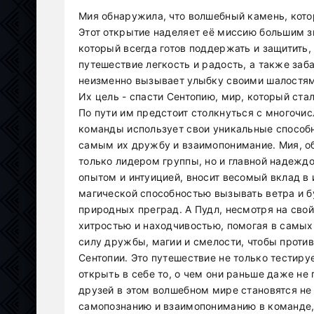
Мия обнаружила, что волшебный камень, кото
Этот открытие наделяет её миссию большим з
который всегда готов поддержать и защитит
путешествие легкость и радость, а также за
неизменно вызывает улыбку своими шалостям
Их цель - спасти Сентопию, мир, который ста
По пути им предстоит столкнуться с многоч
команды использует свои уникальные способн
самым их дружбу и взаимопонимание. Мия, о
только лидером группы, но и главной надеждо
опытом и интуицией, вносит весомый вклад в 
магической способностью вызывать ветра и б
природных преград. А Пудл, несмотря на сво
хитростью и находчивостью, помогая в самых
силу дружбы, магии и смелости, чтобы против
Сентопии. Это путешествие не только тестиру
открыть в себе то, о чем они раньше даже не
друзей в этом волшебном мире становятся не 
самопознанию и взаимопониманию в команде, 