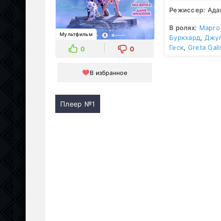
Режиссер:
Ада
В ролях:
Марго
Мультфильм
Буркхард
,
Джул
Геск
,
Greta Gal
0
0
В избранное
Плеер №1