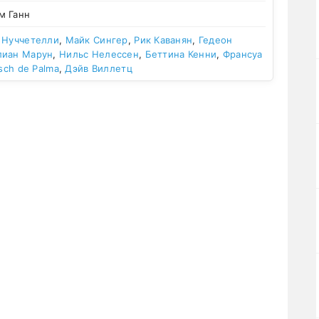
м Ганн
 Нуччетелли
,
Майк Сингер
,
Рик Каванян
,
Гедеон
иан Марун
,
Нильс Нелессен
,
Беттина Кенни
,
Франсуа
isch de Palma
,
Дэйв Виллетц