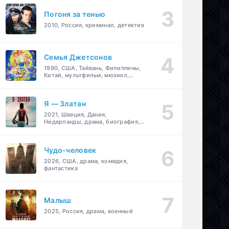
Погоня за тенью
2010, Россия, криминал, детектив
Семья Джетсонов
1990, США, Тайвань, Филиппины,
Китай, мультфильм, мюзикл,
фантастика, комедия, семейный
Я — Златан
2021, Швеция, Дания,
Нидерланды, драма, биография,
спорт
Чудо-человек
2026, США, драма, комедия,
фантастика
Малыш
2025, Россия, драма, военный