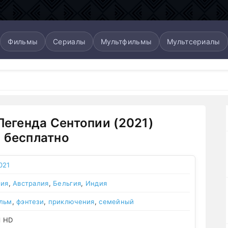
Фильмы
Сериалы
Мультфильмы
Мультсериалы
 Легенда Сентопии (2021)
 бесплатно
021
ния
,
Австралия
,
Бельгия
,
Индия
льм
,
фэнтези
,
приключения
,
семейный
l HD