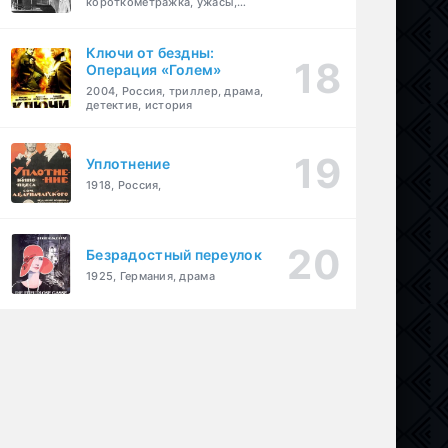
короткометражка, ужасы,
фэнтези, драма
Ключи от бездны:
Операция «Голем»
2004, Россия, триллер, драма,
детектив, история
Уплотнение
1918, Россия,
Безрадостный переулок
1925, Германия, драма