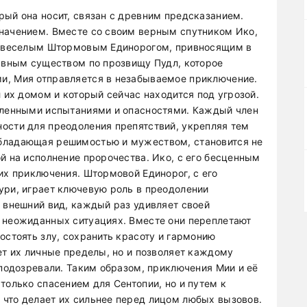
рый она носит, связан с древним предсказанием.
начением. Вместе со своим верным спутником Ико,
ь, веселым Штормовым Единорогом, привносящим в
бавным существом по прозвищу Пудл, которое
и, Мия отправляется в незабываемое приключение.
л их домом и который сейчас находится под угрозой.
исленными испытаниями и опасностями. Каждый член
ости для преодоления препятствий, укрепляя тем
бладающая решимостью и мужеством, становится не
й на исполнение пророчества. Ико, с его бесценным
их приключения. Штормовой Единорог, с его
ури, играет ключевую роль в преодолении
й внешний вид, каждый раз удивляет своей
 неожиданных ситуациях. Вместе они переплетают
остоять злу, сохранить красоту и гармонию
ет их личные пределы, но и позволяет каждому
 подозревали. Таким образом, приключения Мии и её
только спасением для Сентопии, но и путем к
что делает их сильнее перед лицом любых вызовов.