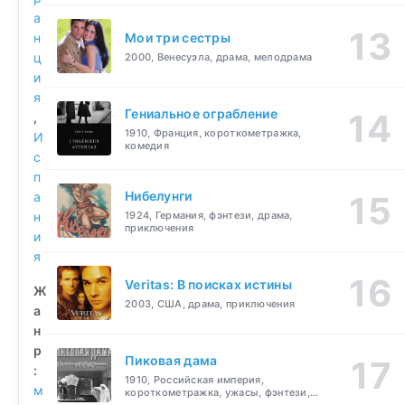
а
н
Мои три сестры
ц
2000, Венесуэла, драма, мелодрама
и
я
Гениальное ограбление
,
1910, Франция, короткометражка,
И
комедия
с
п
Нибелунги
а
н
1924, Германия, фэнтези, драма,
приключения
и
я
Veritas: В поисках истины
Ж
2003, США, драма, приключения
а
н
р
Пиковая дама
:
1910, Российская империя,
м
короткометражка, ужасы, фэнтези,
драма