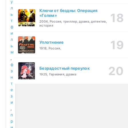
у
л
Ключи от бездны: Операция
ь
«Голем»
т
2004, Россия, триллер, драма, детектив,
история
ф
и
л
Уплотнение
ь
1918, Россия,
м
,
ф
Безрадостный переулок
э
1925, Германия, драма
н
т
е
з
и
,
п
р
и