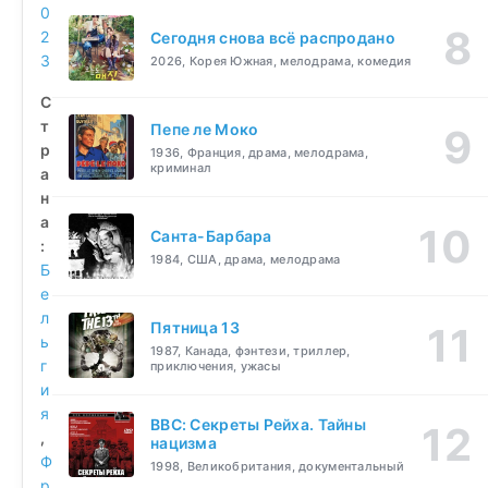
0
2
Сегодня снова всё распродано
3
2026, Корея Южная, мелодрама, комедия
С
т
Пепе ле Моко
р
1936, Франция, драма, мелодрама,
криминал
а
н
а
Санта-Барбара
:
1984, США, драма, мелодрама
Б
е
л
Пятница 13
ь
1987, Канада, фэнтези, триллер,
г
приключения, ужасы
и
я
BBC: Секреты Рейха. Тайны
,
нацизма
Ф
1998, Великобритания, документальный
р