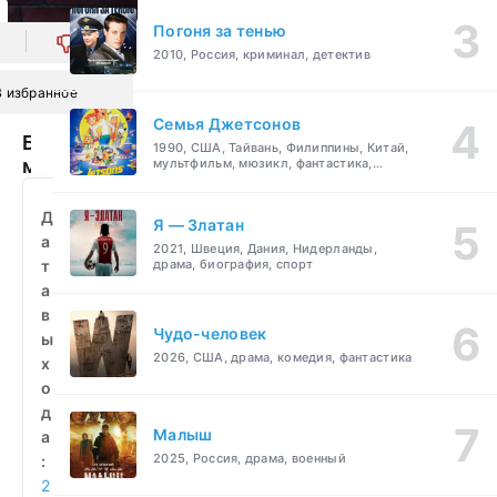
Погоня за тенью
0
2010, Россия, криминал, детектив
В избранное
Семья Джетсонов
Большое
1990, США, Тайвань, Филиппины, Китай,
маленькое
мультфильм, мюзикл, фантастика,
комедия, семейный
приключение
(2023)
Д
Я — Златан
смотреть
а
2021, Швеция, Дания, Нидерланды,
бесплатно
т
драма, биография, спорт
а
в
Чудо-человек
ы
2026, США, драма, комедия, фантастика
х
о
д
Малыш
а
2025, Россия, драма, военный
:
2