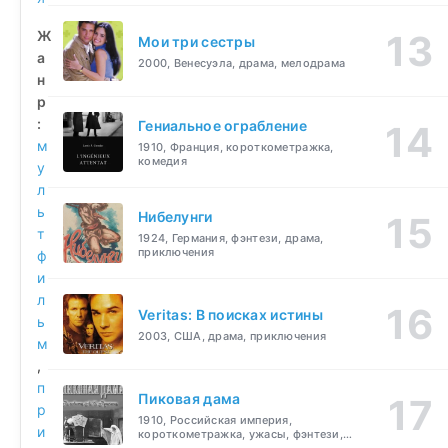
Ж
Мои три сестры
а
2000, Венесуэла, драма, мелодрама
н
р
:
Гениальное ограбление
м
1910, Франция, короткометражка,
комедия
у
л
ь
Нибелунги
т
1924, Германия, фэнтези, драма,
приключения
ф
и
л
Veritas: В поисках истины
ь
2003, США, драма, приключения
м
,
п
Пиковая дама
р
1910, Российская империя,
и
короткометражка, ужасы, фэнтези,
драма