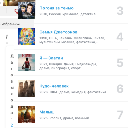
л
Погоня за тенью
0
2010, Россия, криминал, детектив
В избранное
Семья Джетсонов
Люк
1990, США, Тайвань, Филиппины, Китай,
-
мультфильм, мюзикл, фантастика,
комедия, семейный
путешественник
во
Д
Я — Златан
времени
а
2021, Швеция, Дания, Нидерланды,
(2020)
т
драма, биография, спорт
смотреть
а
бесплатно
в
Чудо-человек
ы
2026, США, драма, комедия, фантастика
х
о
д
Малыш
а
2025, Россия, драма, военный
:
2