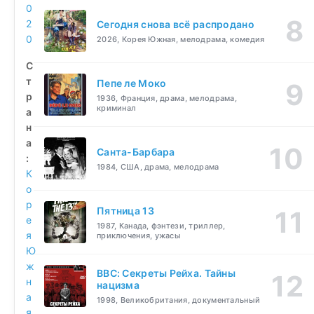
0
2
Сегодня снова всё распродано
0
2026, Корея Южная, мелодрама, комедия
С
т
Пепе ле Моко
р
1936, Франция, драма, мелодрама,
криминал
а
н
а
Санта-Барбара
:
1984, США, драма, мелодрама
К
о
р
Пятница 13
е
1987, Канада, фэнтези, триллер,
я
приключения, ужасы
Ю
ж
BBC: Секреты Рейха. Тайны
н
нацизма
а
1998, Великобритания, документальный
я