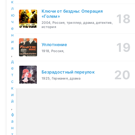
к
л
Ключи от бездны: Операция
ю
«Голем»
ч
2004, Россия, триллер, драма, детектив,
история
е
н
и
Уплотнение
я
1918, Россия,
,
д
е
Безрадостный переулок
т
1925, Германия, драма
с
к
и
й
,
ф
а
н
т